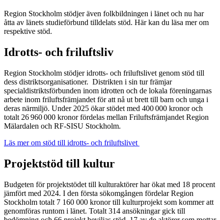
Region Stockholm stödjer även folkbildningen i länet och nu har
åtta av länets studieförbund tilldelats stöd. Här kan du läsa mer om
respektive stöd.
Idrotts- och friluftsliv
Region Stockholm stödjer idrotts- och friluftslivet genom stöd till
dess distriktsorganisationer. Distrikten i sin tur främjar
specialdistriktsförbunden inom idrotten och de lokala föreningarnas
arbete inom friluftsfrämjandet för att nå ut brett till barn och unga i
deras närmiljö. Under 2025 ökar stödet med 400 000 kronor och
totalt 26 960 000 kronor fördelas mellan Friluftsfrämjandet Region
Mälardalen och RF-SISU Stockholm.
Läs mer om stöd till idrotts- och friluftslivet
Projektstöd till kultur
Budgeten för projektstödet till kulturaktörer har ökat med 18 procent
jämfört med 2024. I den första sökomgången fördelar Region
Stockholm totalt 7 160 000 kronor till kulturprojekt som kommer att
genomföras runtom i länet. Totalt 314 ansökningar gick till
bedömning och 66 projekt beviljas stöd. 17 av de aktörer som mottar