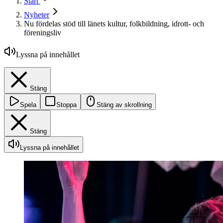
Start
Nyheter
Nu fördelas stöd till länets kultur, folkbildning, idrott- och
föreningsliv
Lyssna på innehållet
Stäng
Spela
Stoppa
Stäng av skrollning
Stäng
Lyssna på innehållet