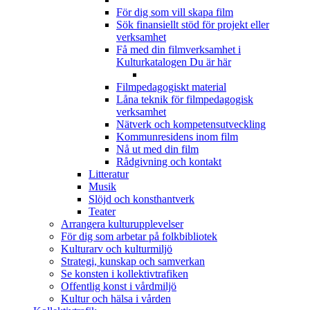
För dig som vill skapa film
Sök finansiellt stöd för projekt eller
verksamhet
Få med din filmverksamhet i
Kulturkatalogen
Du är här
Filmpedagogiskt material
Låna teknik för filmpedagogisk
verksamhet
Nätverk och kompetensutveckling
Kommunresidens inom film
Nå ut med din film
Rådgivning och kontakt
Litteratur
Musik
Slöjd och konsthantverk
Teater
Arrangera kulturupplevelser
För dig som arbetar på folkbibliotek
Kulturarv och kulturmiljö
Strategi, kunskap och samverkan
Se konsten i kollektivtrafiken
Offentlig konst i vårdmiljö
Kultur och hälsa i vården