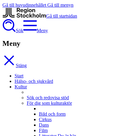
Gå till huvudinnehållet
Gå till menyn
Gå till startsidan
Sök
Meny
Meny
Stäng
Start
Hälso- och sjukvård
Kultur
Sök och redovisa stöd
För dig som kulturaktör
Bild och form
Cirkus
Dans
Film
Litteratur
Du är här