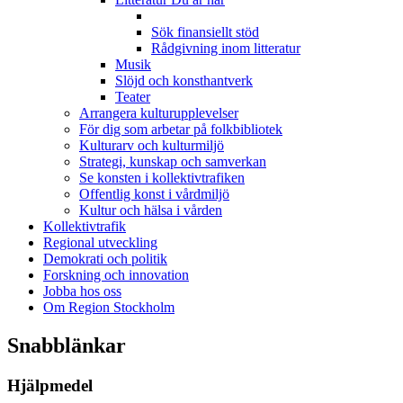
Sök finansiellt stöd
Rådgivning inom litteratur
Musik
Slöjd och konsthantverk
Teater
Arrangera kulturupplevelser
För dig som arbetar på folkbibliotek
Kulturarv och kulturmiljö
Strategi, kunskap och samverkan
Se konsten i kollektivtrafiken
Offentlig konst i vårdmiljö
Kultur och hälsa i vården
Kollektivtrafik
Regional utveckling
Demokrati och politik
Forskning och innovation
Jobba hos oss
Om Region Stockholm
Snabblänkar
Hjälpmedel