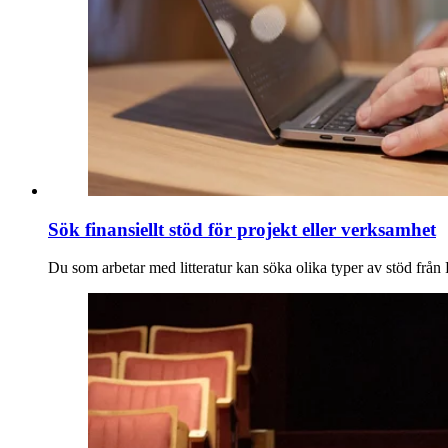
Sök finansiellt stöd för projekt eller verksamhet
Du som arbetar med litteratur kan söka olika typer av stöd frå