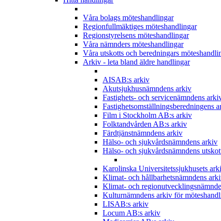
Våra bolags möteshandlingar
Regionfullmäktiges möteshandlingar
Regionstyrelsens möteshandlingar
Våra nämnders möteshandlingar
Våra utskotts och beredningars möteshandli
Arkiv - leta bland äldre handlingar
AISAB:s arkiv
Akutsjukhusnämndens arkiv
Fastighets- och servicenämndens arki
Fastighetsomställningsberedningens a
Film i Stockholm AB:s arkiv
Folktandvården AB:s arkiv
Färdtjänstnämndens arkiv
Hälso- och sjukvårdsnämndens arkiv
Hälso- och sjukvårdsnämndens utskott
Karolinska Universitetssjukhusets ark
Klimat- och hållbarhetsnämndens ark
Klimat- och regionutvecklingsnämnde
Kulturnämndens arkiv för möteshandl
LISAB:s arkiv
Locum AB:s arkiv