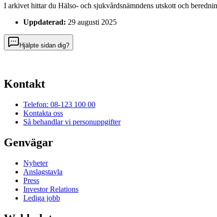
I arkivet hittar du Hälso- och sjukvårdsnämndens utskott och beredni
Uppdaterad:
29 augusti 2025
Hjälpte sidan dig?
Kontakt
Telefon: 08-123 100 00
Kontakta oss
Så behandlar vi personuppgifter
Genvägar
Nyheter
Anslagstavla
Press
Investor Relations
Lediga jobb