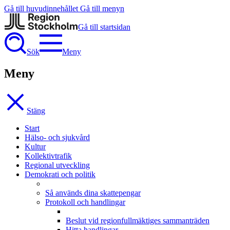
Gå till huvudinnehållet
Gå till menyn
Gå till startsidan
Sök
Meny
Meny
Stäng
Start
Hälso- och sjukvård
Kultur
Kollektivtrafik
Regional utveckling
Demokrati och politik
Så används dina skattepengar
Protokoll och handlingar
Beslut vid regionfullmäktiges sammanträden
Hitta handlingar