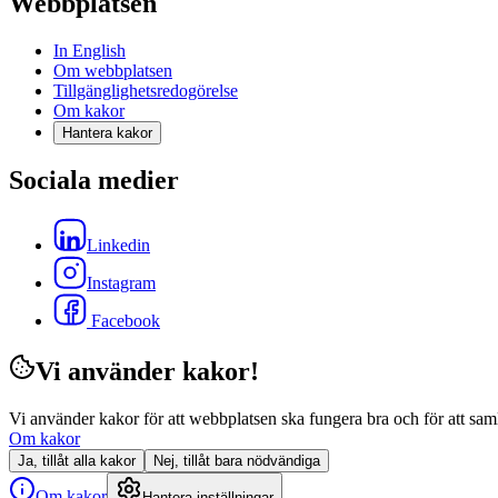
Webbplatsen
In English
Om webbplatsen
Tillgänglighetsredogörelse
Om kakor
Hantera kakor
Sociala medier
Linkedin
Instagram
Facebook
Vi använder kakor!
Vi använder kakor för att webbplatsen ska fungera bra och för att samla i
Om kakor
Ja, tillåt alla kakor
Nej, tillåt bara nödvändiga
Om kakor
Hantera inställningar