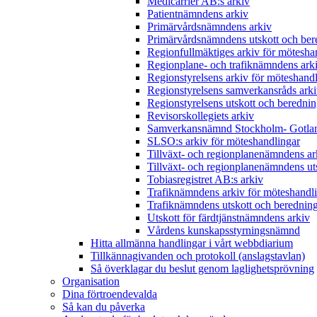
Medicarrier AB:s arkiv
Patientnämndens arkiv
Primärvårdsnämndens arkiv
Primärvårdsnämndens utskott och ber
Regionfullmäktiges arkiv för mötesha
Regionplane- och trafiknämndens ark
Regionstyrelsens arkiv för möteshand
Regionstyrelsens samverkansråds ark
Regionstyrelsens utskott och berednin
Revisorskollegiets arkiv
Samverkansnämnd Stockholm- Gotlan
SLSO:s arkiv för möteshandlingar
Tillväxt- och regionplanenämndens ar
Tillväxt- och regionplanenämndens uts
Tobiasregistret AB:s arkiv
Trafiknämndens arkiv för möteshandl
Trafiknämndens utskott och beredning
Utskott för färdtjänstnämndens arkiv
Vårdens kunskapsstyrningsnämnd
Hitta allmänna handlingar i vårt webbdiarium
Tillkännagivanden och protokoll (anslagstavlan)
Så överklagar du beslut genom laglighetsprövning
Organisation
Dina förtroendevalda
Så kan du påverka