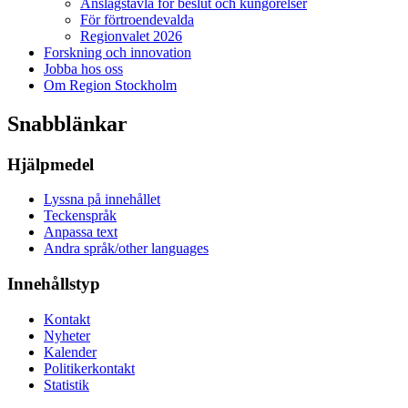
Anslagstavla för beslut och kungörelser
För förtroendevalda
Regionvalet 2026
Forskning och innovation
Jobba hos oss
Om Region Stockholm
Snabblänkar
Hjälpmedel
Lyssna på innehållet
Teckenspråk
Anpassa text
Andra språk/other languages
Innehållstyp
Kontakt
Nyheter
Kalender
Politikerkontakt
Statistik