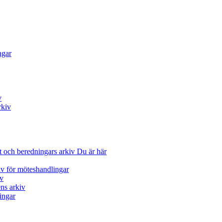
ngar
v
rkiv
 och beredningars arkiv
Du är här
iv för möteshandlingar
iv
ns arkiv
ingar