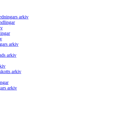
edningars arkiv
ndlingar
iv
lingar
iv
gars arkiv
ds arkiv
kiv
kotts arkiv
ingar
ars arkiv