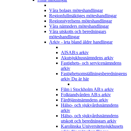
Våra bolags möteshandlingar
Regionfullmäktiges möteshandlingar
Regionstyrelsens möteshandlingar
Våra nämnders möteshandlingar
Våra utskotts och beredningars
möteshandlingar
Arkiv - leta bland äldre handlingar
AISAB:s arkiv
Akutsjukhusnämndens arkiv
Fastighets- och servicenämndens
arkiv
Fastighetsomställningsberedningens
arkiv
Du är här
Film i Stockholm AB:s arkiv
Folktandvården AB:s arkiv
Färdtjänstnämndens arkiv
Hälso- och sjukvårdsnämndens
arkiv
Hälso- och sjukvårdsnämndens
utskott och beredningars arkiv
Karolinska Universitetssjukhusets