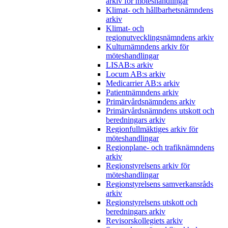
arkiv för möteshandlingar
Klimat- och hållbarhetsnämndens
arkiv
Klimat- och
regionutvecklingsnämndens arkiv
Kulturnämndens arkiv för
möteshandlingar
LISAB:s arkiv
Locum AB:s arkiv
Medicarrier AB:s arkiv
Patientnämndens arkiv
Primärvårdsnämndens arkiv
Primärvårdsnämndens utskott och
beredningars arkiv
Regionfullmäktiges arkiv för
möteshandlingar
Regionplane- och trafiknämndens
arkiv
Regionstyrelsens arkiv för
möteshandlingar
Regionstyrelsens samverkansråds
arkiv
Regionstyrelsens utskott och
beredningars arkiv
Revisorskollegiets arkiv