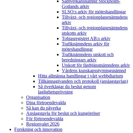
Samverkansnämnd Stockholm-
Gotlands arkiv
SLSO:s arkiv för möteshandlingar
Tillväxt- och regionplanenämndens
arkiv
Tillväxt- och regionplanenämndens
utskotts arkiv
Tobiasregistret AB:s arkiv
Trafiknämndens arkiv för
möteshandlingar
Trafiknämndens utskott och
beredningars arkiv
Utskott för färdtjänstnämndens arkiv
Vårdens kunskapsstyrningsnämnd
Hitta allmänna handlingar i vårt webbdiarium
Tillkännagivanden och protokoll (anslagstavlan)
Så överklagar du beslut genom
laglighetsprövning
Organisation
Dina förtroendevalda
Så kan du påverka
Anslagstavla för beslut och kungörelser
För förtroendevalda
Regionvalet 2026
Forskning och innovation