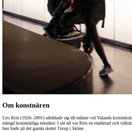
Om konstnären
Leo Reis (1926–2001) utbildade sig till målare vid Valands konstskola
mängd konstnärliga tekniker. I sin tid var Reis en etablerad och välk
han hade på det gamla slottet Torup i Skåne.