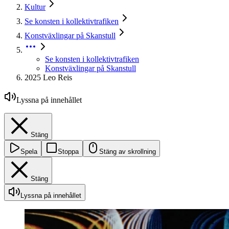
Kultur
Se konsten i kollektivtrafiken
Konstväxlingar på Skanstull
Se konsten i kollektivtrafiken
Konstväxlingar på Skanstull
2025 Leo Reis
Lyssna på innehållet
Stäng
Spela
Stoppa
Stäng av skrollning
Stäng
Lyssna på innehållet