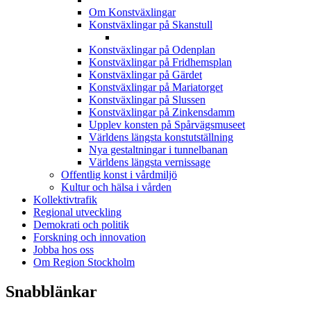
Om Konstväxlingar
Konstväxlingar på Skanstull
Konstväxlingar på Odenplan
Konstväxlingar på Fridhemsplan
Konstväxlingar på Gärdet
Konstväxlingar på Mariatorget
Konstväxlingar på Slussen
Konstväxlingar på Zinkensdamm
Upplev konsten på Spårvägsmuseet
Världens längsta konstutställning
Nya gestaltningar i tunnelbanan
Världens längsta vernissage
Offentlig konst i vårdmiljö
Kultur och hälsa i vården
Kollektivtrafik
Regional utveckling
Demokrati och politik
Forskning och innovation
Jobba hos oss
Om Region Stockholm
Snabblänkar