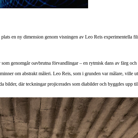
nna plats en ny dimension genom visningen av Leo Reis experimentella f
 som genomgår oavbrutna förvandlingar – en rytmisk dans av färg och 
åminner om abstrakt måleri. Leo Reis, som i grunden var målare, ville u
bilder, där teckningar projicerades som diabilder och byggdes upp till e