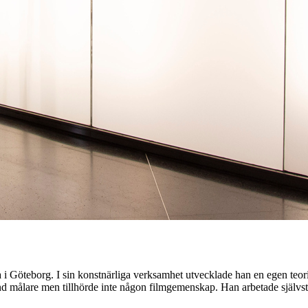
 i Göteborg. I sin konstnärliga verksamhet utvecklade han en egen teor
änd målare men tillhörde inte någon filmgemenskap. Han arbetade självst