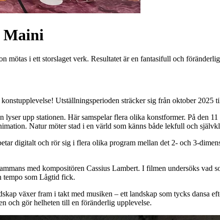
a Maini
n mötas i ett storslaget verk. Resultatet är en fantasifull och föränderli
y konstupplevelse! Utställningsperioden sträcker sig från oktober 2025 t
gen lyser upp stationen. Här samspelar flera olika konstformer. På den 11
mation. Natur möter stad i en värld som känns både lekfull och självklar
tar digitalt och rör sig i flera olika program mellan det 2- och 3-dimens
illsammans med kompositören Cassius Lambert. I filmen undersöks vad s
h tempo som Lågtid fick.
landskap växer fram i takt med musiken – ett landskap som tycks dansa ef
n och gör helheten till en föränderlig upplevelse.