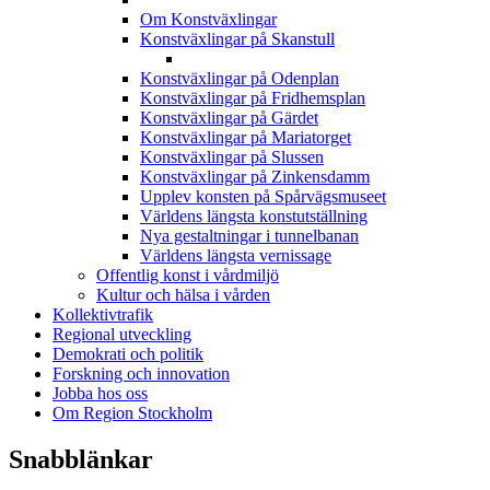
Om Konstväxlingar
Konstväxlingar på Skanstull
Konstväxlingar på Odenplan
Konstväxlingar på Fridhemsplan
Konstväxlingar på Gärdet
Konstväxlingar på Mariatorget
Konstväxlingar på Slussen
Konstväxlingar på Zinkensdamm
Upplev konsten på Spårvägsmuseet
Världens längsta konstutställning
Nya gestaltningar i tunnelbanan
Världens längsta vernissage
Offentlig konst i vårdmiljö
Kultur och hälsa i vården
Kollektivtrafik
Regional utveckling
Demokrati och politik
Forskning och innovation
Jobba hos oss
Om Region Stockholm
Snabblänkar