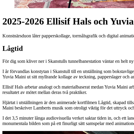
2025-2026 Ellisif Hals och Yuvi
Konstnärsduon låter papperskollage, torrnålsgrafik och digital animatio
Lågtid
För dig som kliver ner i Skanstulls tunnelbanestation väntar en helt n
I år förvandlas konstytan i Skanstull till en utställning som bokstavli
Yuvia Maini ut sitt myllrande kollage av teckning, papperslager och ani
Ellisif Hals arbetar analogt och materialbaserat medan Yuvia Maini arbe
resultatet av mötet mellan deras två praktiker.
Hjärtat i utställningen är den animerade kortfilmen Lågtid, skapad t
Maini beskriver Lamberts musik som otroligt viktig för det uttryck oc
I det 3,5 minuter långa audiovisuella verket saktar tiden in, och ett 
monumentala bilden som på ett finurligt sätt samspelar med animatione