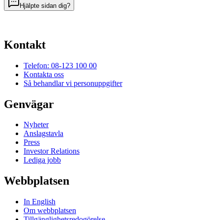
Hjälpte sidan dig?
Kontakt
Telefon: 08-123 100 00
Kontakta oss
Så behandlar vi personuppgifter
Genvägar
Nyheter
Anslagstavla
Press
Investor Relations
Lediga jobb
Webbplatsen
In English
Om webbplatsen
Tillgänglighetsredogörelse