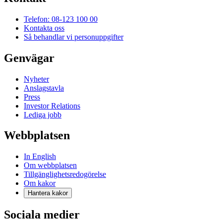
Telefon: 08-123 100 00
Kontakta oss
Så behandlar vi personuppgifter
Genvägar
Nyheter
Anslagstavla
Press
Investor Relations
Lediga jobb
Webbplatsen
In English
Om webbplatsen
Tillgänglighetsredogörelse
Om kakor
Hantera kakor
Sociala medier