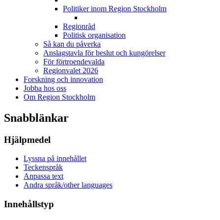
Politiker inom Region Stockholm
Regionråd
Politisk organisation
Så kan du påverka
Anslagstavla för beslut och kungörelser
För förtroendevalda
Regionvalet 2026
Forskning och innovation
Jobba hos oss
Om Region Stockholm
Snabblänkar
Hjälpmedel
Lyssna på innehållet
Teckenspråk
Anpassa text
Andra språk/other languages
Innehållstyp