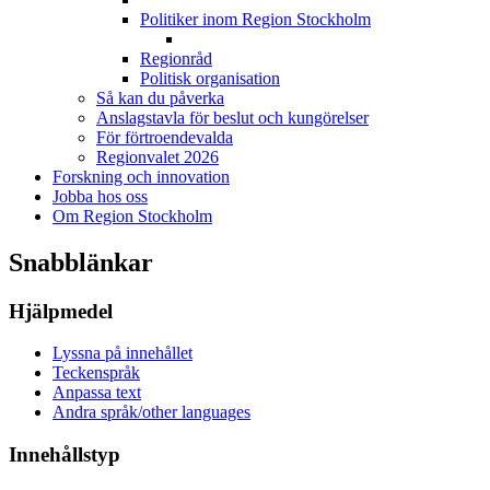
Politiker inom Region Stockholm
Regionråd
Politisk organisation
Så kan du påverka
Anslagstavla för beslut och kungörelser
För förtroendevalda
Regionvalet 2026
Forskning och innovation
Jobba hos oss
Om Region Stockholm
Snabblänkar
Hjälpmedel
Lyssna på innehållet
Teckenspråk
Anpassa text
Andra språk/other languages
Innehållstyp