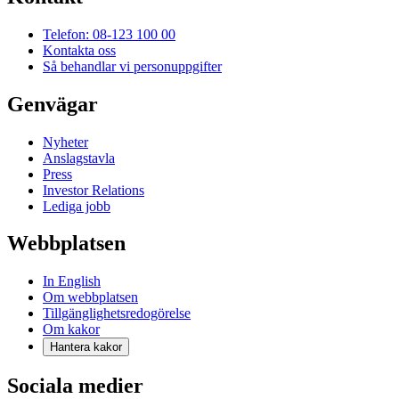
Telefon: 08-123 100 00
Kontakta oss
Så behandlar vi personuppgifter
Genvägar
Nyheter
Anslagstavla
Press
Investor Relations
Lediga jobb
Webbplatsen
In English
Om webbplatsen
Tillgänglighetsredogörelse
Om kakor
Hantera kakor
Sociala medier