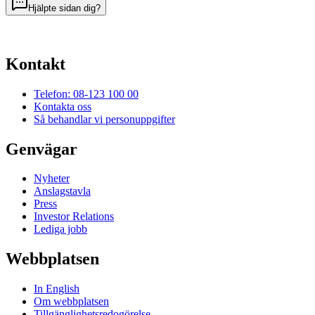
Hjälpte sidan dig?
Kontakt
Telefon: 08-123 100 00
Kontakta oss
Så behandlar vi personuppgifter
Genvägar
Nyheter
Anslagstavla
Press
Investor Relations
Lediga jobb
Webbplatsen
In English
Om webbplatsen
Tillgänglighetsredogörelse