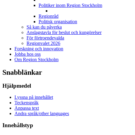
Politiker inom Region Stockholm
Regionråd
Politisk organisation
Så kan du påverka
Anslagstavla för beslut och kungörelser
För förtroendevalda
Regionvalet 2026
Forskning och innovation
Jobba hos oss
Om Region Stockholm
Snabblänkar
Hjälpmedel
Lyssna på innehållet
Teckenspråk
Anpassa text
Andra språk/other languages
Innehållstyp