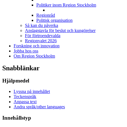
Politiker inom Region Stockholm
Regionråd
Politisk organisation
Så kan du påverka
Anslagstavla för beslut och kungörelser
För förtroendevalda
Regionvalet 2026
Forskning och innovation
Jobba hos oss
Om Region Stockholm
Snabblänkar
Hjälpmedel
Lyssna på innehållet
Teckenspråk
Anpassa text
Andra språk/other languages
Innehållstyp