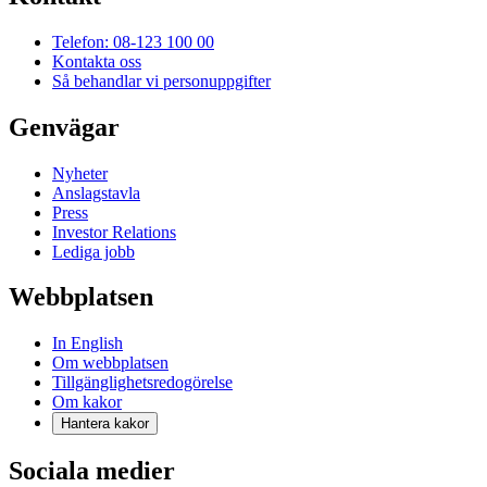
Telefon: 08-123 100 00
Kontakta oss
Så behandlar vi personuppgifter
Genvägar
Nyheter
Anslagstavla
Press
Investor Relations
Lediga jobb
Webbplatsen
In English
Om webbplatsen
Tillgänglighetsredogörelse
Om kakor
Hantera kakor
Sociala medier