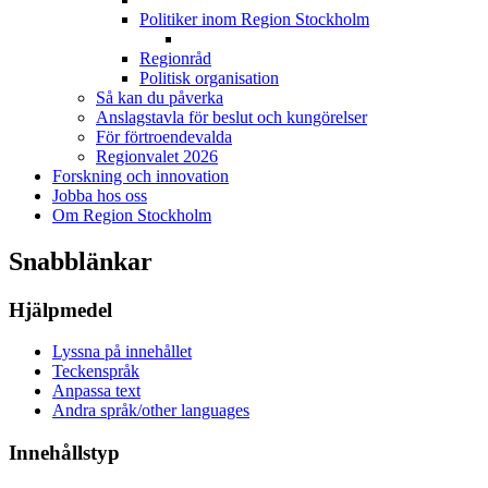
Politiker inom Region Stockholm
Regionråd
Politisk organisation
Så kan du påverka
Anslagstavla för beslut och kungörelser
För förtroendevalda
Regionvalet 2026
Forskning och innovation
Jobba hos oss
Om Region Stockholm
Snabblänkar
Hjälpmedel
Lyssna på innehållet
Teckenspråk
Anpassa text
Andra språk/other languages
Innehållstyp