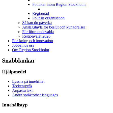
Politiker inom Region Stockholm
Regionråd
Politisk organisation
Så kan du påverka
Anslagstavla för beslut och kungörelser
För förtroendevalda
Regionvalet 2026
Forskning och innovation
Jobba hos oss
Om Region Stockholm
Snabblänkar
Hjälpmedel
Lyssna på innehållet
Teckenspråk
Anpassa text
Andra språk/other languages
Innehållstyp