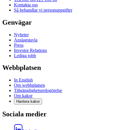
Kontakta oss
Så behandlar vi personuppgifter
Genvägar
Nyheter
Anslagstavla
Press
Investor Relations
Lediga jobb
Webbplatsen
In English
Om webbplatsen
Tillgänglighetsredogörelse
Om kakor
Hantera kakor
Sociala medier