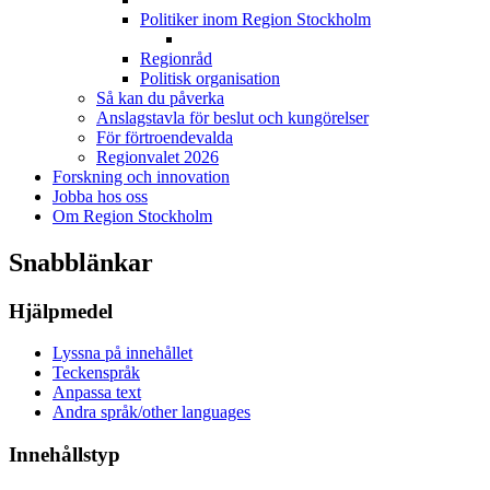
Politiker inom Region Stockholm
Regionråd
Politisk organisation
Så kan du påverka
Anslagstavla för beslut och kungörelser
För förtroendevalda
Regionvalet 2026
Forskning och innovation
Jobba hos oss
Om Region Stockholm
Snabblänkar
Hjälpmedel
Lyssna på innehållet
Teckenspråk
Anpassa text
Andra språk/other languages
Innehållstyp