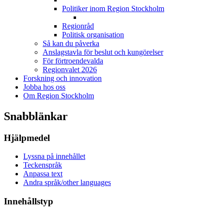
Politiker inom Region Stockholm
Regionråd
Politisk organisation
Så kan du påverka
Anslagstavla för beslut och kungörelser
För förtroendevalda
Regionvalet 2026
Forskning och innovation
Jobba hos oss
Om Region Stockholm
Snabblänkar
Hjälpmedel
Lyssna på innehållet
Teckenspråk
Anpassa text
Andra språk/other languages
Innehållstyp