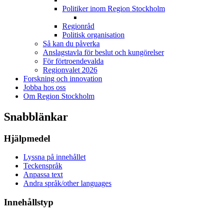
Politiker inom Region Stockholm
Regionråd
Politisk organisation
Så kan du påverka
Anslagstavla för beslut och kungörelser
För förtroendevalda
Regionvalet 2026
Forskning och innovation
Jobba hos oss
Om Region Stockholm
Snabblänkar
Hjälpmedel
Lyssna på innehållet
Teckenspråk
Anpassa text
Andra språk/other languages
Innehållstyp