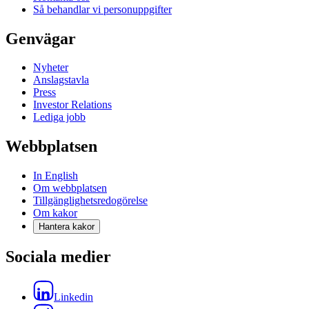
Så behandlar vi personuppgifter
Genvägar
Nyheter
Anslagstavla
Press
Investor Relations
Lediga jobb
Webbplatsen
In English
Om webbplatsen
Tillgänglighetsredogörelse
Om kakor
Hantera kakor
Sociala medier
Linkedin