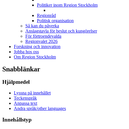
Politiker inom Region Stockholm
Regionråd
Politisk organisation
Så kan du påverka
Anslagstavla för beslut och kungörelser
För förtroendevalda
Regionvalet 2026
Forskning och innovation
Jobba hos oss
Om Region Stockholm
Snabblänkar
Hjälpmedel
Lyssna på innehållet
Teckenspråk
Anpassa text
Andra språk/other languages
Innehållstyp