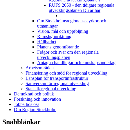
RUFS 2050 - den tidigare regionala
utvecklingsplanen
Du är här
Om Stockholmsregionens styrkor och
utmaningar
Vision, mål och uppföljning
Rumslig inriktning
Hållbarhet
Planens genomförande
Frågor och svar om den regionala
utvecklingsplanen
Antagna handlingar och kunskapsunderlag
Arbetsområden
Finansiering och stöd för regional utveckling
Länsplan för transportinfrastruktur
Samverkan för regional utveckling
Statistik regional utveckling
Demokrati och politik
Forskning och innovation
Jobba hos oss
Om Region Stockholm
Snabblänkar