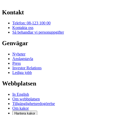
Kontakt
Telefon: 08-123 100 00
Kontakta oss
Så behandlar vi personuppgifter
Genvägar
Nyheter
Anslagstavla
Press
Investor Relations
Lediga jobb
Webbplatsen
In English
Om webbplatsen
Tillgänglighetsredogörelse
Om kakor
Hantera kakor