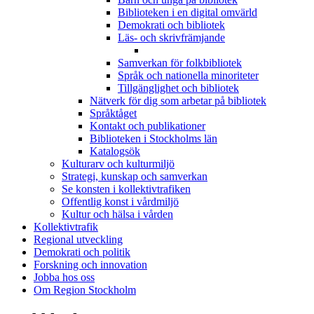
Biblioteken i en digital omvärld
Demokrati och bibliotek
Läs- och skrivfrämjande
Samverkan för folkbibliotek
Språk och nationella minoriteter
Tillgänglighet och bibliotek
Nätverk för dig som arbetar på bibliotek
Språktåget
Kontakt och publikationer
Biblioteken i Stockholms län
Katalogsök
Kulturarv och kulturmiljö
Strategi, kunskap och samverkan
Se konsten i kollektivtrafiken
Offentlig konst i vårdmiljö
Kultur och hälsa i vården
Kollektivtrafik
Regional utveckling
Demokrati och politik
Forskning och innovation
Jobba hos oss
Om Region Stockholm