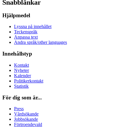
Snabblänkar
Hjälpmedel
Lyssna på innehållet
Teckenspråk
Anpassa text
Andra språk/other languages
Innehållstyp
Kontakt
Nyheter
Kalender
Politikerkontakt
Statistik
För dig som är...
Press
Vårdsökande
Jobbsökande
Förtroendevald