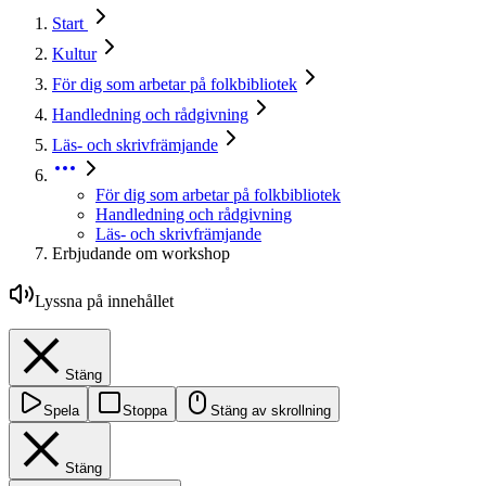
Start
Kultur
För dig som arbetar på folkbibliotek
Handledning och rådgivning
Läs- och skrivfrämjande
För dig som arbetar på folkbibliotek
Handledning och rådgivning
Läs- och skrivfrämjande
Erbjudande om workshop
Lyssna på innehållet
Stäng
Spela
Stoppa
Stäng av skrollning
Stäng