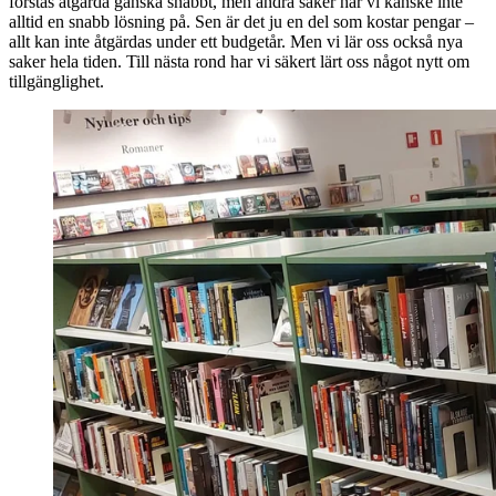
förstås åtgärda ganska snabbt, men andra saker har vi kanske inte
alltid en snabb lösning på. Sen är det ju en del som kostar pengar –
allt kan inte åtgärdas under ett budgetår. Men vi lär oss också nya
saker hela tiden. Till nästa rond har vi säkert lärt oss något nytt om
tillgänglighet.