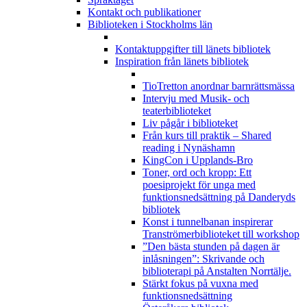
Kontakt och publikationer
Biblioteken i Stockholms län
Kontaktuppgifter till länets bibliotek
Inspiration från länets bibliotek
TioTretton anordnar barnrättsmässa
Intervju med Musik- och
teaterbiblioteket
Liv pågår i biblioteket
Från kurs till praktik – Shared
reading i Nynäshamn
KingCon i Upplands-Bro
Toner, ord och kropp: Ett
poesiprojekt för unga med
funktionsnedsättning på Danderyds
bibliotek
Konst i tunnelbanan inspirerar
Tranströmerbiblioteket till workshop
”Den bästa stunden på dagen är
inlåsningen”: Skrivande och
biblioterapi på Anstalten Norrtälje.
Stärkt fokus på vuxna med
funktionsnedsättning