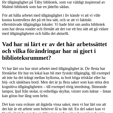
för tillgänglighet på Täby bibliotek, som var väldigt inspirerad av
Malmö bibliotek som har en jättefin sådan.
För att hålla arbetet med tillgänglighet i liv kände vi att vi ville
kunna kontrollera det på ett bra sätt, och se att vi faktiskt
eftersträvade tillgängliga lokaler. Vi hade hört om andra bibliotek
som har dessa ronder och förstått att det var ett bra sätt att gå vidare
med tillgängligheten och hålla det aktuellt.
Vad har ni lärt er av det här arbetssättet
och vilka förändringar har ni gjort i
biblioteksrummet?
Vi har lärt oss hur stort arbetet med tillgänglighet är. De flesta har
förståelse för hur en lokal kan bli mer fysiskt tillgänglig, till exempel
att inte ha det trångt mellan hyllorna, ta bort höga trösklar eller ha
höj- och sänkbara bord. Men det är ju flera saker som kan störa den
kognitiva tillgängligheten – till exempel rörig inredning, flimrande
lampor, ljud från stolar, ej enhetliga skyltar, växter som luktar – listan
kan göras hur lång som helst.
Det kan vara svårare att åtgärda vissa saker, men vi har lärt oss att
det här är ett arbete som behöver få ta lite tid. En del saker kan vi