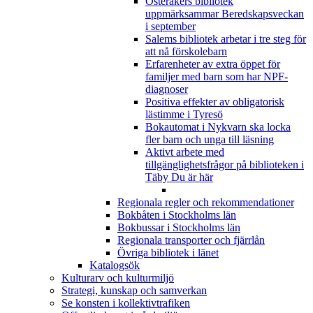
Österåkers bibliotek
uppmärksammar Beredskapsveckan
i september
Salems bibliotek arbetar i tre steg för
att nå förskolebarn
Erfarenheter av extra öppet för
familjer med barn som har NPF-
diagnoser
Positiva effekter av obligatorisk
lästimme i Tyresö
Bokautomat i Nykvarn ska locka
fler barn och unga till läsning
Aktivt arbete med
tillgänglighetsfrågor på biblioteken i
Täby
Du är här
Regionala regler och rekommendationer
Bokbåten i Stockholms län
Bokbussar i Stockholms län
Regionala transporter och fjärrlån
Övriga bibliotek i länet
Katalogsök
Kulturarv och kulturmiljö
Strategi, kunskap och samverkan
Se konsten i kollektivtrafiken