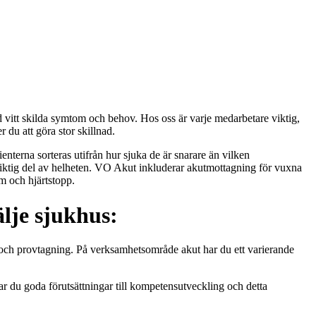
 vitt skilda symtom och behov. Hos oss är varje medarbetare viktig,
 du att göra stor skillnad.
ienterna sorteras utifrån hur sjuka de är snarare än vilken
 viktig del av helheten. VO Akut inkluderar akutmottagning för vuxna
rm och hjärtstopp.
lje sjukhus:
och provtagning. På verksamhetsområde akut har du ett varierande
ar du goda förutsättningar till kompetensutveckling och detta