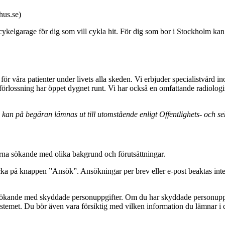
hus.se)
r cykelgarage för dig som vill cykla hit. För dig som bor i Stockholm kan
 för våra patienter under livets alla skeden. Vi erbjuder specialistvård i
 förlossning har öppet dygnet runt. Vi har också en omfattande radiologi
n på begäran lämnas ut till utomstående enligt Offentlighets- och se
gärna sökande med olika bakgrund och förutsättningar.
icka på knappen ”Ansök”. Ansökningar per brev eller e-post beaktas in
sökande med skyddade personuppgifter. Om du har skyddade personuppgi
temet. Du bör även vara försiktig med vilken information du lämnar i 