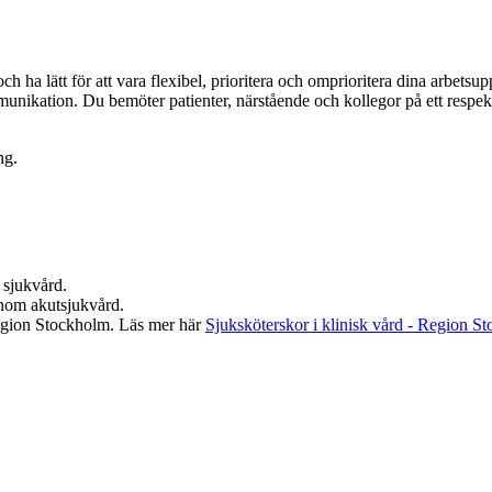
 ha lätt för att vara flexibel, prioritera och omprioritera dina arbetsup
unikation. Du bemöter patienter, närstående och kollegor på ett respektful
ng.
 sjukvård.
inom akutsjukvård.
Region Stockholm. Läs mer här
Sjuksköterskor i klinisk vård - Region S