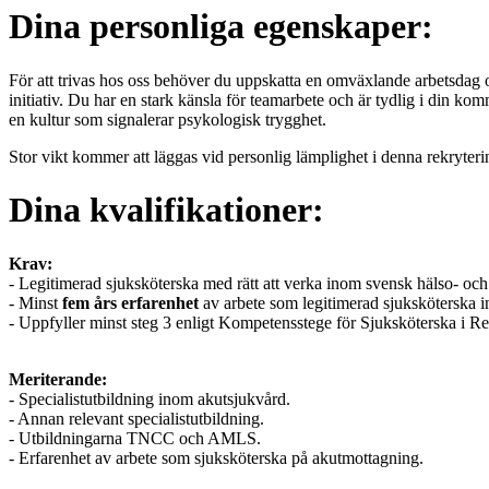
Dina personliga egenskaper:
För att trivas hos oss behöver du uppskatta en omväxlande arbetsdag och
initiativ. Du har en stark känsla för teamarbete och är tydlig i din komm
en kultur som signalerar psykologisk trygghet.
Stor vikt kommer att läggas vid personlig lämplighet i denna rekryteri
Dina kvalifikationer:
Krav:
- Legitimerad sjuksköterska med rätt att verka inom svensk hälso- och
- Minst
fem
års erfarenhet
av arbete som legitimerad sjuksköterska 
- Uppfyller minst steg 3 enligt Kompetensstege för Sjuksköterska i 
Meriterande:
- Specialistutbildning inom akutsjukvård.
- Annan relevant specialistutbildning.
- Utbildningarna TNCC och AMLS.
- Erfarenhet av arbete som sjuksköterska på akutmottagning.