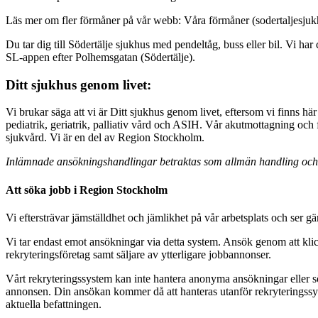
Läs mer om fler förmåner på vår webb: Våra förmåner (sodertaljesjuk
Du tar dig till Södertälje sjukhus med pendeltåg, buss eller bil. Vi ha
SL-appen efter Polhemsgatan (Södertälje).
Ditt sjukhus genom livet:
Vi brukar säga att vi är Ditt sjukhus genom livet, eftersom vi finns här
pediatrik, geriatrik, palliativ vård och ASIH. Vår akutmottagning och
sjukvård. Vi är en del av Region Stockholm.
Inlämnade ansökningshandlingar betraktas som allmän handling och ka
Att söka jobb i Region Stockholm
Vi eftersträvar jämställdhet och jämlikhet på vår arbetsplats och ser 
Vi tar endast emot ansökningar via detta system. Ansök genom att kl
rekryteringsföretag samt säljare av ytterligare jobbannonser.
Vårt rekryteringssystem kan inte hantera anonyma ansökningar eller 
annonsen. Din ansökan kommer då att hanteras utanför rekryteringssys
aktuella befattningen.