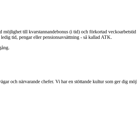
möjlighet till kvarstannandebonus (i tid) och förkortad veckoarbetstid 
t i ledig tid, pengar eller pensionsavsättning - så kallad ATK.
gång.
svägar och närvarande chefer. Vi har en stöttande kultur som ger dig möjl