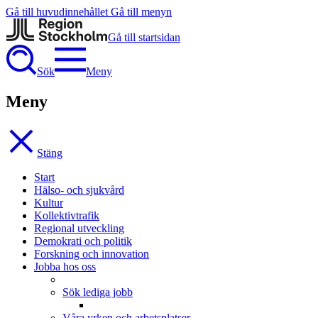
Gå till huvudinnehållet
Gå till menyn
Gå till startsidan
Sök
Meny
Meny
Stäng
Start
Hälso- och sjukvård
Kultur
Kollektivtrafik
Regional utveckling
Demokrati och politik
Forskning och innovation
Jobba hos oss
Sök lediga jobb
Våra yrken och arbetsplatser