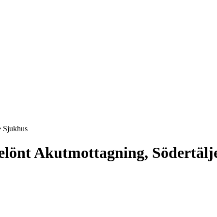
e Sjukhus
belönt Akutmottagning, Södertäl