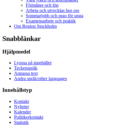
Förmåner och lön
Arbeta och utvecklas hos oss
Sommarjobb och prao för unga
Examensarbete och praktik
Om Region Stockholm
Snabblänkar
Hjälpmedel
Lyssna på innehållet
Teckenspråk
Anpassa text
Andra språk/other languages
Innehållstyp
Kontakt
Nyheter
Kalender
Politikerkontakt
Statistik