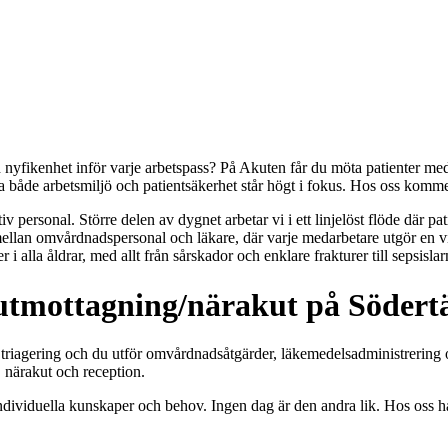
nyfikenhet inför varje arbetspass? På Akuten får du möta patienter med
ra både arbetsmiljö och patientsäkerhet står högt i fokus. Hos oss kommer
 personal. Större delen av dygnet arbetar vi i ett linjelöst flöde där pat
ete mellan omvårdnadspersonal och läkare, där varje medarbetare utgör en
 alla åldrar, med allt från sårskador och enklare frakturer till sepsisla
kutmottagning/närakut på Södertä
triagering och du utför omvårdnadsåtgärder, läkemedelsadministrering 
, närakut och reception.
individuella kunskaper och behov. Ingen dag är den andra lik. Hos oss h