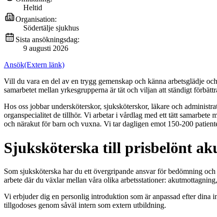
Heltid
Organisation:
Södertälje sjukhus
Sista ansökningsdag:
9 augusti 2026
Ansök
(Extern länk)
Vill du vara en del av en trygg gemenskap och känna arbetsglädje och 
samarbetet mellan yrkesgrupperna är tät och viljan att ständigt förbätt
Hos oss jobbar undersköterskor, sjuksköterskor, läkare och administrativ
organspecialitet de tillhör. Vi arbetar i vårdlag med ett tätt samarb
och närakut för barn och vuxna. Vi tar dagligen emot 150-200 patienter i
Sjuksköterska till prisbelönt a
Som sjuksköterska har du ett övergripande ansvar för bedömning och 
arbete där du växlar mellan våra olika arbetsstationer: akutmottagning
Vi erbjuder dig en personlig introduktion som är anpassad efter dina 
tillgodoses genom såväl intern som extern utbildning.