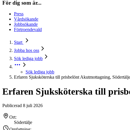
För dig som är...
Press
Vårdsökande
Jobbsökande
Förtroendevald
Start
Jobba hos oss
Sök lediga jobb
Sök lediga jobb
Erfaren Sjuksköterska till prisbelönt Akutmottagning, Södertälj
Erfaren Sjuksköterska till pris
Publicerad 8 juli 2026
Ort:
Södertälje
Omfattning: