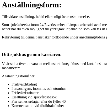
Anställningsform:
Tillsvidareanställning, heltid eller enligt överenskommelse.
Som sjuksköterska inom 24/7-verksamhet tillämpas arbetstidsavtal med 
nätter har du även möjlighet till ytterligare intjänad tid som kan tas u
Rekrytering till denna tjänst sker fortlöpande under ansökningstidens 
Ditt sjukhus genom karriären:
Vi är stolta över att vara ett mellanstort akutsjukhus med korta beslut
medarbetare.
Anställningsförmåner:
Friskvårdsbidrag
Personalgym, inomhus och utomhus
Friskvårdsrabatter
Ersättning vid sjukvårdsbesök
Fler semesterdagar efter du fyller 40
Kompensation vid föräldraledighet