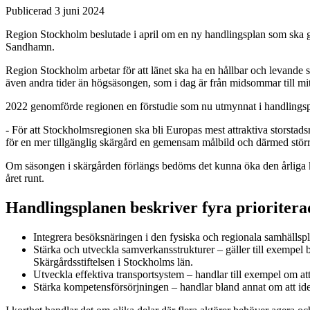
Publicerad 3 juni 2024
Region Stockholm beslutade i april om en ny handlingsplan som ska gö
Sandhamn.
Region Stockholm arbetar för att länet ska ha en hållbar och levande sk
även andra tider än högsäsongen, som i dag är från midsommar till mit
2022 genomförde regionen en förstudie som nu utmynnat i handlingsp
- För att Stockholmsregionen ska bli Europas mest attraktiva storstad
för en mer tillgänglig skärgård en gemensam målbild och därmed störr
Om säsongen i skärgården förlängs bedöms det kunna öka den årliga kon
året runt.
Handlingsplanen beskriver fyra prioriter
Integrera besöksnäringen i den fysiska och regionala samhällsp
Stärka och utveckla samverkansstrukturer – gäller till exemp
Skärgårdsstiftelsen i Stockholms län.
Utveckla effektiva transportsystem – handlar till exempel om att g
Stärka kompetensförsörjningen – handlar bland annat om att ide