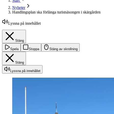
Start
Nyheter
Handlingsplan ska förlänga turistsäsongen i skärgården
Lyssna på innehållet
Stäng
Spela
Stoppa
Stäng av skrollning
Stäng
Lyssna på innehållet