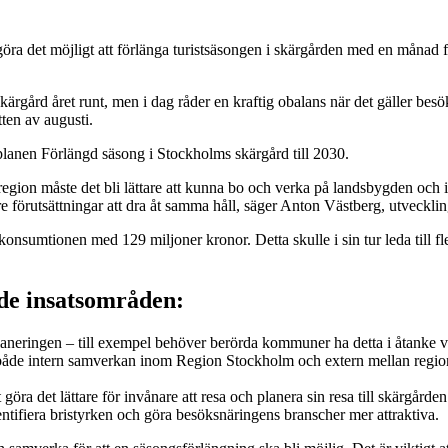
ra det möjligt att förlänga turistsäsongen i skärgården med en månad fr
ärgård året runt, men i dag råder en kraftig obalans när det gäller besö
ten av augusti.
lanen Förlängd säsong i Stockholms skärgård till 2030.
sregion måste det bli lättare att kunna bo och verka på landsbygden och
e förutsättningar att dra åt samma håll, säger Anton Västberg, utveckli
sumtionen med 129 miljoner kronor. Detta skulle i sin tur leda till fle
ade insatsområden:
laneringen – till exempel behöver berörda kommuner ha detta i åtanke v
el både intern samverkan inom Region Stockholm och extern mellan reg
öra det lättare för invånare att resa och planera sin resa till skärgården
ntifiera bristyrken och göra besöksnäringens branscher mer attraktiva.