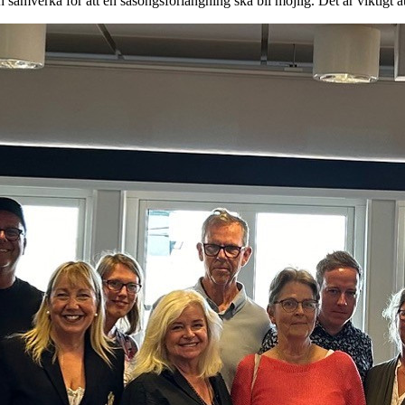
 samverka för att en säsongsförlängning ska bli möjlig. Det är viktigt at