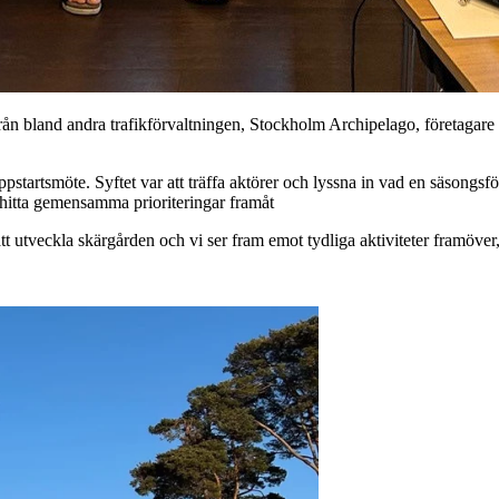
rån bland andra trafikförvaltningen, Stockholm Archipelago, företaga
pstartsmöte. Syftet var att träffa aktörer och lyssna in vad en säsongs
 hitta gemensamma prioriteringar framåt
tt utveckla skärgården och vi ser fram emot tydliga aktiviteter framö