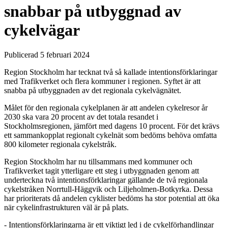
snabbar på utbyggnad av
cykelvägar
Publicerad 5 februari 2024
Region Stockholm har tecknat två så kallade intentionsförklaringar
med Trafikverket och flera kommuner i regionen. Syftet är att
snabba på utbyggnaden av det regionala cykelvägnätet.
Målet för den regionala cykelplanen är att andelen cykelresor år
2030 ska vara 20 procent av det totala resandet i
Stockholmsregionen, jämfört med dagens 10 procent. För det krävs
ett sammankopplat regionalt cykelnät som bedöms behöva omfatta
800 kilometer regionala cykelstråk.
Region Stockholm har nu tillsammans med kommuner och
Trafikverket tagit ytterligare ett steg i utbyggnaden genom att
underteckna två intentionsförklaringar gällande de två regionala
cykelstråken Norrtull-Häggvik och Liljeholmen-Botkyrka. Dessa
har prioriterats då andelen cyklister bedöms ha stor potential att öka
när cykelinfrastrukturen väl är på plats.
- Intentionsförklaringarna är ett viktigt led i de cykelförhandlingar