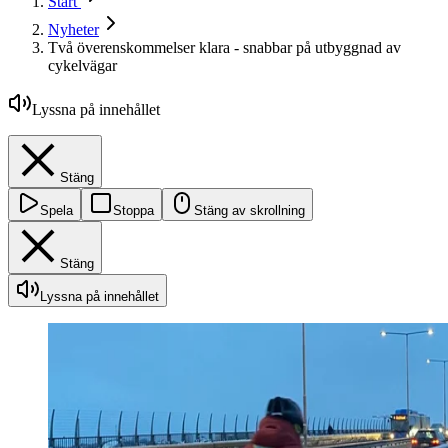
Start
Nyheter
Två överenskommelser klara - snabbar på utbyggnad av
cykelvägar
Lyssna på innehållet
Stäng
Spela
Stoppa
Stäng av skrollning
Stäng
Lyssna på innehållet