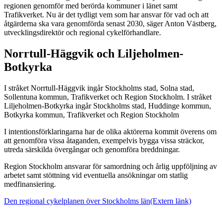
regionen genomför med berörda kommuner i länet samt
Trafikverket. Nu är det tydligt vem som har ansvar för vad och att
åtgärderna ska vara genomförda senast 2030, säger Anton Västberg,
utvecklingsdirektör och regional cykelförhandlare.
Norrtull-Häggvik och Liljeholmen-
Botkyrka
I stråket Norrtull-Häggvik ingår Stockholms stad, Solna stad,
Sollentuna kommun, Trafikverket och Region Stockholm. I stråket
Liljeholmen-Botkyrka ingår Stockholms stad, Huddinge kommun,
Botkyrka kommun, Trafikverket och Region Stockholm
I intentionsförklaringarna har de olika aktörerna kommit överens om
att genomföra vissa åtaganden, exempelvis bygga vissa sträckor,
utreda särskilda övergångar och genomföra breddningar.
Region Stockholm ansvarar för samordning och årlig uppföljning av
arbetet samt stöttning vid eventuella ansökningar om statlig
medfinansiering.
Den regional cykelplanen över Stockholms län
(Extern länk)