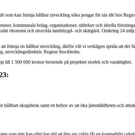
tidé som kan främja hållbar utveckling söka pengar för sin idé hos Reg
er, kommunala bolag, organisationer, stiftelser och ideella föreningar. 
kulär ekonomi och utveckla landsbygd- och skärgård. Omkring 24 miljon
t främja en hållbar utveckling, därför vill vi verkligen sprida att det f
rg, utvecklingsdirektör, Region Stockholm.
p till 1 500 000 kronor beroende på projektet storlek och varaktighet.
23:
ör hållbart skogsbruk samt ett behov av att öka jämställdheten och attra
r som inte kan eller har råd att lära sig cykla får en kostnadsfri cykel