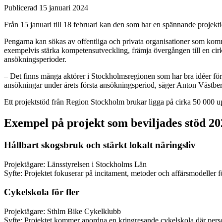
Publicerad 15 januari 2024
Från 15 januari till 18 februari kan den som har en spännande projek
Pengarna kan sökas av offentliga och privata organisationer som kommun
exempelvis stärka kompetensutveckling, främja övergången till en cir
ansökningsperioder.
– Det finns många aktörer i Stockholmsregionen som har bra idéer för at
ansökningar under årets första ansökningsperiod, säger Anton Västbe
Ett projektstöd från Region Stockholm brukar ligga på cirka 50 000 up
Exempel på projekt som beviljades stöd 20
Hållbart skogsbruk och stärkt lokalt näringsliv
Projektägare: Länsstyrelsen i Stockholms Län
Syfte: Projektet fokuserar på incitament, metoder och affärsmodeller f
Cykelskola för fler
Projektägare: Sthlm Bike Cykelklubb
Syfte: Projektet kommer anordna en kringresande cykelskola där persone