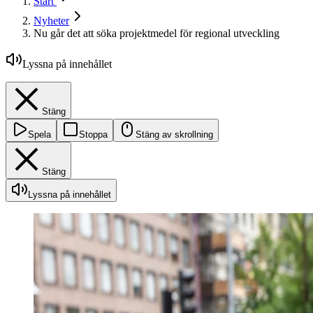
Start
Nyheter
Nu går det att söka projektmedel för regional utveckling
Lyssna på innehållet
Stäng
Spela
Stoppa
Stäng av skrollning
Stäng
Lyssna på innehållet