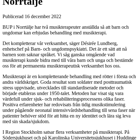
Norrtälje
Publicerad 16 december 2022
BUP i Norrtälje har två musikterapeuter anställda så att barn och
ungdomar kan erbjudas behandling med musikterapi.
Det kompletterar vår verksamhet, säger Désirée Lundberg,
enhetschef på Barn- och ungdomspsykiatri. Det är ett sätt att nå
barnen som saknar språket. Vi såg ganska omgående vad
musikterapi kunde bidra med till våra barn och unga och bestämde
oss för att permanenta musikterapeutisk verksamhet hos oss.
Musikterapi är en kompletterande behandling med rötter i första och
andra världskriget. Goda resultat som soldater med posttraumatisk
stress uppvisade, utvecklades till standardiserade metoder och
började etableras under 1950-talet. Metoden har visat sig vara
värdefull under sjuk- och rehabiliteringsprocessens olika faser.
Positiva erfarenheter har redovisats från tidig musikstimulering
under pågående neonatal intensivvårdsbehandling till sena faser när
patienter behöver stöd för att hitta en ny identitet och lära sig leva
med sin skada/sjukdom.
I Region Stockholm satsar flera verksamheter på musikterapi. På
Södersjukhuset och på Karolinska Universitetssjukhuset i Huddinge