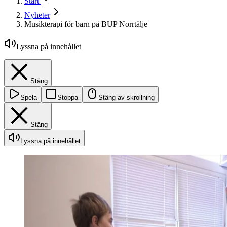
Start
Nyheter
Musikterapi för barn på BUP Norrtälje
Lyssna på innehållet
Stäng
Spela
Stoppa
Stäng av skrollning
Stäng
Lyssna på innehållet