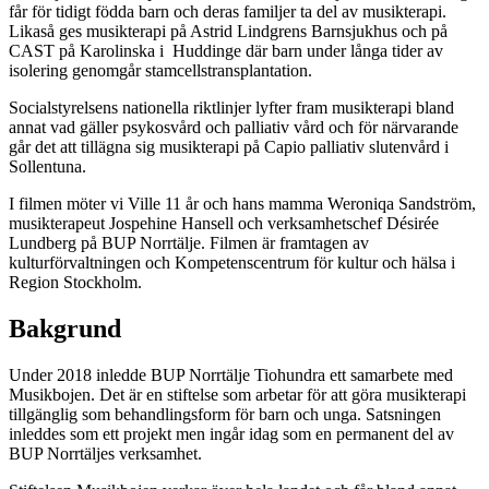
får för tidigt födda barn och deras familjer ta del av musikterapi.
Likaså ges musikterapi på Astrid Lindgrens Barnsjukhus och på
CAST på Karolinska i Huddinge där barn under långa tider av
isolering genomgår stamcellstransplantation.
Socialstyrelsens nationella riktlinjer lyfter fram musikterapi bland
annat vad gäller psykosvård och palliativ vård och för närvarande
går det att tillägna sig musikterapi på Capio palliativ slutenvård i
Sollentuna.
I filmen möter vi Ville 11 år och hans mamma Weroniqa Sandström,
musikterapeut Jospehine Hansell och verksamhetschef Désirée
Lundberg på BUP Norrtälje. Filmen är framtagen av
kulturförvaltningen och Kompetenscentrum för kultur och hälsa i
Region Stockholm.
Bakgrund
Under 2018 inledde BUP Norrtälje Tiohundra ett samarbete med
Musikbojen. Det är en stiftelse som arbetar för att göra musikterapi
tillgänglig som behandlingsform för barn och unga. Satsningen
inleddes som ett projekt men ingår idag som en permanent del av
BUP Norrtäljes verksamhet.