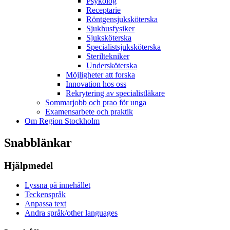
Psykolog
Receptarie
Röntgensjuksköterska
Sjukhusfysiker
Sjuksköterska
Specialistsjuksköterska
Steriltekniker
Undersköterska
Möjligheter att forska
Innovation hos oss
Rekrytering av specialistläkare
Sommarjobb och prao för unga
Examensarbete och praktik
Om Region Stockholm
Snabblänkar
Hjälpmedel
Lyssna på innehållet
Teckenspråk
Anpassa text
Andra språk/other languages