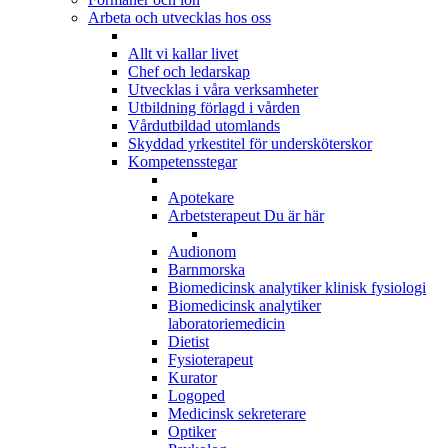
Arbeta och utvecklas hos oss
Allt vi kallar livet
Chef och ledarskap
Utvecklas i våra verksamheter
Utbildning förlagd i vården
Vårdutbildad utomlands
Skyddad yrkestitel för undersköterskor
Kompetensstegar
Apotekare
Arbetsterapeut
Du är här
Audionom
Barnmorska
Biomedicinsk analytiker klinisk fysiologi
Biomedicinsk analytiker
laboratoriemedicin
Dietist
Fysioterapeut
Kurator
Logoped
Medicinsk sekreterare
Optiker