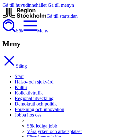
Gå till huvudinnehållet
Gå till menyn
Gå till startsidan
Sök
Meny
Meny
Stäng
Start
Hälso- och sjukvård
Kultur
Kollektivtrafik
Regional utveckling
Demokrati och politik
Forskning och innovation
Jobba hos oss
Sök lediga jobb
Våra yrken och arbetsplatser
Förmåner och lön