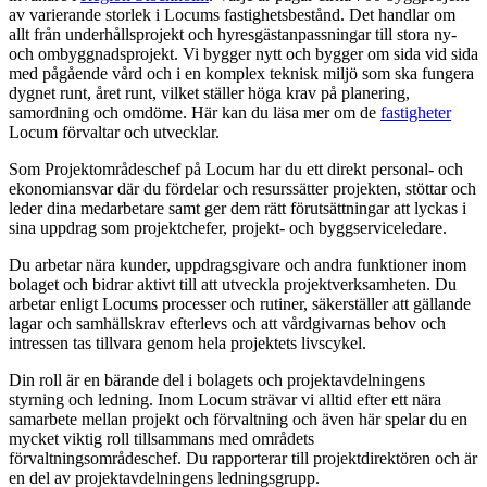
av varierande storlek i Locums fastighetsbestånd. Det handlar om
allt från underhållsprojekt och hyresgästanpassningar till stora ny-
och ombyggnadsprojekt. Vi bygger nytt och bygger om sida vid sida
med pågående vård och i en komplex teknisk miljö som ska fungera
dygnet runt, året runt, vilket ställer höga krav på planering,
samordning och omdöme. Här kan du läsa mer om de
fastigheter
Locum förvaltar och utvecklar.
Som Projektområdeschef på Locum har du ett direkt personal- och
ekonomiansvar där du fördelar och resurssätter projekten, stöttar och
leder dina medarbetare samt ger dem rätt förutsättningar att lyckas i
sina uppdrag som projektchefer, projekt- och byggserviceledare.
Du arbetar nära kunder, uppdragsgivare och andra funktioner inom
bolaget och bidrar aktivt till att utveckla projektverksamheten. Du
arbetar enligt Locums processer och rutiner, säkerställer att gällande
lagar och samhällskrav efterlevs och att vårdgivarnas behov och
intressen tas tillvara genom hela projektets livscykel.
Din roll är en bärande del i bolagets och projektavdelningens
styrning och ledning. Inom Locum strävar vi alltid efter ett nära
samarbete mellan projekt och förvaltning och även här spelar du en
mycket viktig roll tillsammans med områdets
förvaltningsområdeschef. Du rapporterar till projektdirektören och är
en del av projektavdelningens ledningsgrupp.