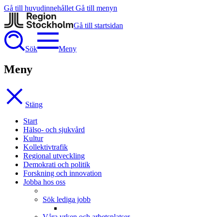
Gå till huvudinnehållet
Gå till menyn
Gå till startsidan
Sök
Meny
Meny
Stäng
Start
Hälso- och sjukvård
Kultur
Kollektivtrafik
Regional utveckling
Demokrati och politik
Forskning och innovation
Jobba hos oss
Sök lediga jobb
Våra yrken och arbetsplatser