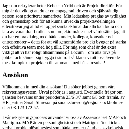
Jag som rekryterar heter Rebecka Yrlid och är Projektdirektör. För
mig är det viktigt att du är en engagerad, driven och självständig
person som prioriterar samarbete. Mitt ledarskap präglas av tydlighet
och gemenskap och för att kunna utveckla projektavdelningen
eftersträvar jag alltid ett öppet samtalsklimat där alla kan bidra och
lära av varandra. I rollen som projektområdeschef värdesätter jag att
du har en bra dialog med både kunder, kollegor, konsulter och
entreprenörer – detta för att väl genomförda projekt bygger på starka
och effektiva team med hög tillit. För mig som chef är det extra
viktigt att vi har roligt tillsammans på Locum – om alla trivs på
jobbet och känner sig trygga i sin roll så klarar vi att lösa även de
mest komplexa projekten tillsammans med bästa resultat!
Ansökan
Välkommen in med din ansökan! Du söker jobbet genom vårt
rekryteringssystem. Urval påbörjas i augusti. Eventuella frågor om
tjänsten besvaras under perioderna 23/6-3/7 samt 6/8 och framåt, av
HR-partner Sarah Stureson på sarah.stureson@regionstockholm.se
eller 08-123 172 57.
I vår rekryteringsprocess använder vi oss av Assessios test MAP och
Matrigma. MAP är en personlighetstest och Matrigma är ett icke-
verbalt problemlösningstest som båda bygger på arbetspsykologisk