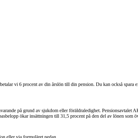
betalar vi 6 procent av din årslön till din pension. Du kan också spara 
frånvarande på grund av sjukdom eller föräldraledighet. Pensionsavtalet 
sbelopp ökar insättningen till 31,5 procent på den del av lönen som öv
on eller via formuläret nedan.