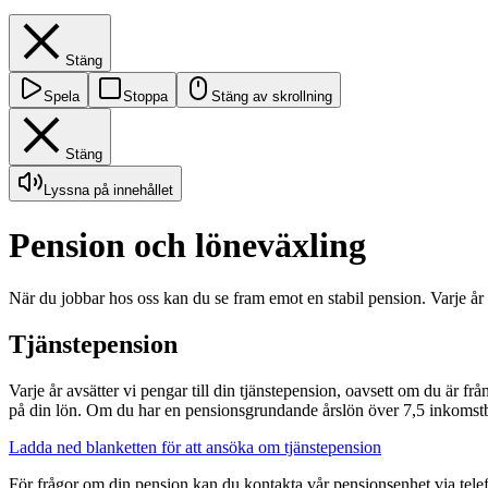
Stäng
Spela
Stoppa
Stäng av skrollning
Stäng
Lyssna på innehållet
Pension och löneväxling
När du jobbar hos oss kan du se fram emot en stabil pension. Varje år 
Tjänstepension
Varje år avsätter vi pengar till din tjänstepension, oavsett om du är 
på din lön. Om du har en pensionsgrundande årslön över 7,5 inkomstba
Ladda ned blanketten för att ansöka om tjänstepension
För frågor om din pension kan du kontakta vår pensionsenhet via telef