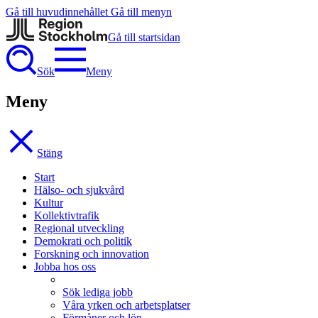
Gå till huvudinnehållet
Gå till menyn
Gå till startsidan
Sök
Meny
Meny
Stäng
Start
Hälso- och sjukvård
Kultur
Kollektivtrafik
Regional utveckling
Demokrati och politik
Forskning och innovation
Jobba hos oss
Sök lediga jobb
Våra yrken och arbetsplatser
Förmåner och lön