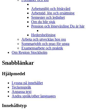
Arbetsmiljö och friskvård
Arbetstid, lön och ersättning
Semester och ledighet
Om du blir sjuk
Pension och löneväxling
Du är här
Hedersbelöning
Arbeta och utvecklas hos oss
Sommarjobb och prao för unga
Examensarbete och praktik
Om Region Stockholm
Snabblänkar
Hjälpmedel
Lyssna på innehållet
Teckenspråk
Anpassa text
Andra språk/other languages
Innehållstyp