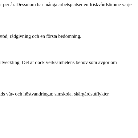
or per år. Dessutom har många arbetsplatser en friskvårdstimme varje
 stöd, rådgivning och en första bedömning.
tala utveckling. Det är dock verksamhetens behov som avgör om
uds vår- och höstvandringar, simskola, skärgårdsutflykter,