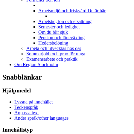
Arbetsmiljö och friskvård
Du är här
Arbetstid, lön och ersättning
Semester och ledighet
Om du blir sjuk
Pension och löneväxling
Hedersbelöning
Arbeta och utvecklas hos oss
Sommarjobb och prao för unga
Examensarbete och praktik
Om Region Stockholm
Snabblänkar
Hjälpmedel
Lyssna på innehållet
Teckenspråk
Anpassa text
Andra språk/other languages
Innehållstyp