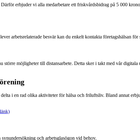
. Därför erbjuder vi alla medarbetare ett friskvårdsbidrag på 5 000 kron
plever arbetsrelaterade besvär kan du enkelt kontakta företagshälsan för
u större möjligheter till distansarbete. Detta sker i takt med vår digi
förening
ta i en rad olika aktiviteter för hälsa och friluftsliv. Bland annat erbj
länk)
in synundersökning och arbetsglasögon vid behov.