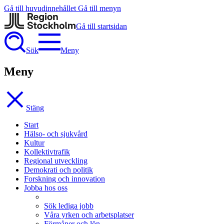
Gå till huvudinnehållet
Gå till menyn
Gå till startsidan
Sök
Meny
Meny
Stäng
Start
Hälso- och sjukvård
Kultur
Kollektivtrafik
Regional utveckling
Demokrati och politik
Forskning och innovation
Jobba hos oss
Sök lediga jobb
Våra yrken och arbetsplatser
Förmåner och lön