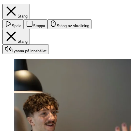
Stäng
Spela
Stoppa
Stäng av skrollning
Stäng
Lyssna på innehållet