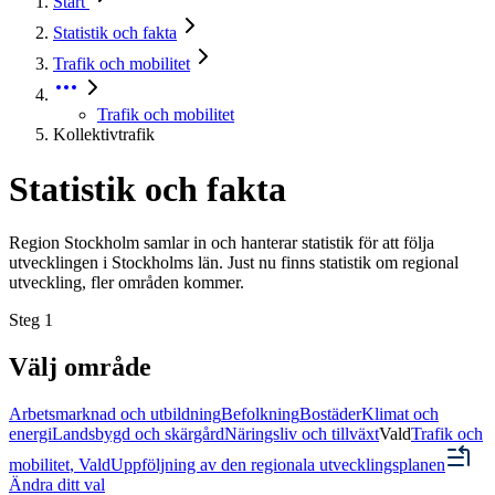
Start
Statistik och fakta
Trafik och mobilitet
Trafik och mobilitet
Kollektivtrafik
Statistik och fakta
Region Stockholm samlar in och hanterar statistik för att följa
utvecklingen i Stockholms län. Just nu finns statistik om regional
utveckling, fler områden kommer.
Steg
1
Välj område
Arbetsmarknad och utbildning
Befolkning
Bostäder
Klimat och
energi
Landsbygd och skärgård
Näringsliv och tillväxt
Vald
Trafik och
mobilitet
,
Vald
Uppföljning av den regionala utvecklingsplanen
Ändra ditt val