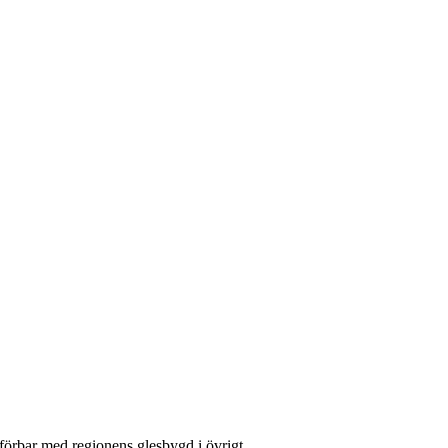
förbar med regionens glesbygd i övrigt.