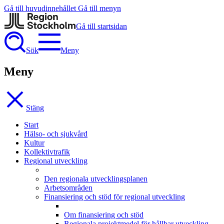
Gå till huvudinnehållet
Gå till menyn
Gå till startsidan
Sök
Meny
Meny
Stäng
Start
Hälso- och sjukvård
Kultur
Kollektivtrafik
Regional utveckling
Den regionala utvecklingsplanen
Arbetsområden
Finansiering och stöd för regional utveckling
Om finansiering och stöd
Regionala projektmedel för hållbar utveckling