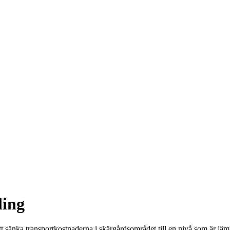
ling
t sänka transportkostnaderna i skärgårdsområdet till en nivå som är jäm