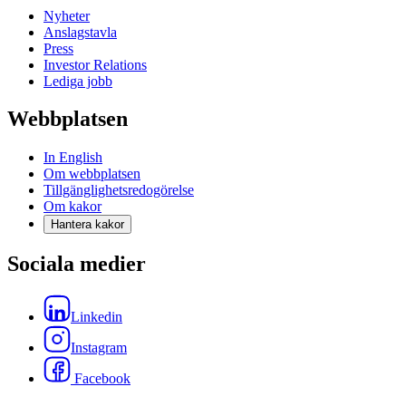
Nyheter
Anslagstavla
Press
Investor Relations
Lediga jobb
Webbplatsen
In English
Om webbplatsen
Tillgänglighetsredogörelse
Om kakor
Hantera kakor
Sociala medier
Linkedin
Instagram
Facebook