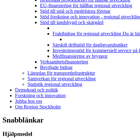
EU-finansiering för hållbar regional utveckling
Stöd till små och medelstora företag
Stöd forskning och innovation - regional utvecklin
Stöd till landsbygd och skärgård
Fraktbidrag för regional utveckling
Du är hä
Särskilt driftstöd för dagligvarubutiker
Investeringsstöd för kommersiell service på
Medfinansiering av bryggor
Verksamhetsfinansiering
Beviljade bidrag
Länsplan för transportinfrastruktur
Samverkan för regional utveckling
Statistik regional utveckling
Demokrati och politik
Forskning och innovation
Jobba hos oss
Om Region Stockholm
Snabblänkar
Hjälpmedel