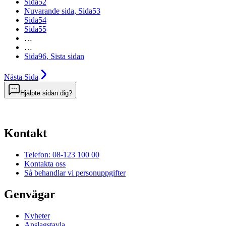
Sida
52
Nuvarande sida,
Sida
53
Sida
54
Sida
55
…
…
Sida
96
, Sista sidan
Nästa
Sida
Hjälpte sidan dig?
Kontakt
Telefon: 08-123 100 00
Kontakta oss
Så behandlar vi personuppgifter
Genvägar
Nyheter
Anslagstavla