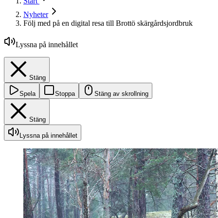
Start
Nyheter
Följ med på en digital resa till Brottö skärgårdsjordbruk
Lyssna på innehållet
Stäng
Spela
Stoppa
Stäng av skrollning
Stäng
Lyssna på innehållet