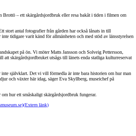
Brottö – ett skärgårdsjordbruk eller resa bakåt i tiden i filmen om
stort antal fotografier från gården har också lånats in till
 inte tidigare varit känd för allmänheten och med stöd av länsstyrelsen
 landskapet på ön. Vi möter Matts Jansson och Solveig Pettersson,
att skärgårdsjordbruket utsågs till länets enda statliga kulturreservat
inte självklart. Det vi vill förmedla är inte bara historien om hur man
både djur och växter här idag, säger Eva Skyllberg, museichef på
r om hur ett småskaligt skärgårdsjordbruk fungerar.
nsmuseum.se)
(Extern länk)