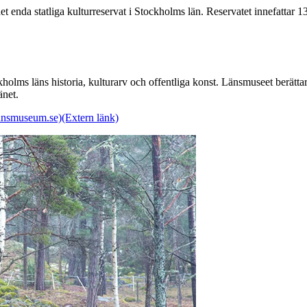
et enda statliga kulturreservat i Stockholms län. Reservatet innefattar 
holms läns historia, kulturarv och offentliga konst. Länsmuseet berä
änet.
ansmuseum.se)
(Extern länk)