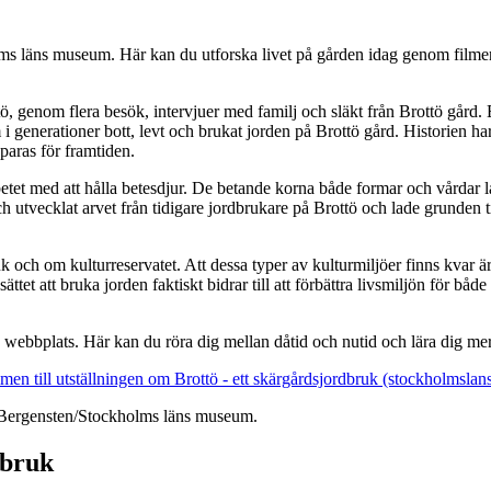
lms läns museum. Här kan du utforska livet på gården idag genom filmen 
genom flera besök, intervjuer med familj och släkt från Brottö gård. Ett 
 generationer bott, levt och brukat jorden på Brottö gård. Historien har
sparas för framtiden.
arbetet med att hålla betesdjur. De betande korna både formar och vårdar
utvecklat arvet från tidigare jordbrukare på Brottö och lade grunden till 
 och om kulturreservatet. Att dessa typer av kulturmiljöer finns kvar är 
 sättet att bruka jorden faktiskt bidrar till att förbättra livsmiljön för 
ts webbplats. Här kan du röra dig mellan dåtid och nutid och lära dig me
en till utställningen om Brottö - ett skärgårdsjordbruk (stockholmsla
nny Bergensten/Stockholms läns museum.
dbruk