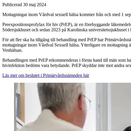
Publicerad 30 maj 2024
Mottagningar inom Vårdval sexuell hälsa kommer från och med 1 septe
Preexpositionsprofylax för hiv (PrEP), är en förebyggande läkemedels
Södersjukhuset och sedan 2023 på Karolinska universitetssjukhuset i
För att fler ska ha tillgång till behandling med PrEP har Primärvårds
mottagningar inom Vårdval Sexuell hälsa. Ytterligare en mottagning ä
Venhälsan.
Behandlingen med PrEP rekommenderas i första hand till män som har s
hivinfektion bedöms vara betydande. PrEP skyddar inte mot andra sexuel
Läs mer om beslutet i Primärvårdsnämnden här