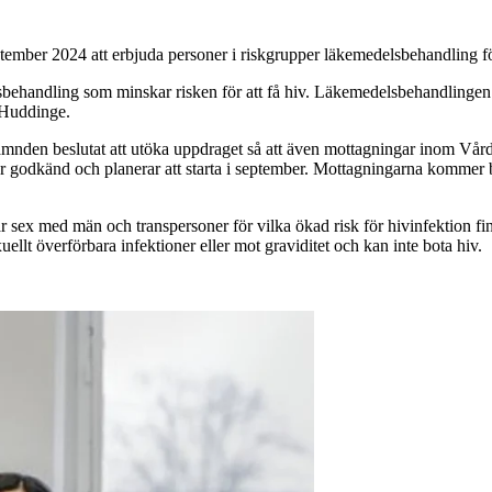
mber 2024 att erbjuda personer i riskgrupper läkemedelsbehandling för
behandling som minskar risken för att få hiv. Läkemedelsbehandlingen 
 Huddinge.
nämnden beslutat att utöka uppdraget så att även mottagningar inom Vård
r godkänd och planerar att starta i september. Mottagningarna kommer b
ex med män och transpersoner för vilka ökad risk för hivinfektion finn
lt överförbara infektioner eller mot graviditet och kan inte bota hiv.