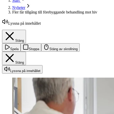
Start
Nyheter
Fler får tillgång till förebyggande behandling mot hiv
Lyssna på innehållet
Stäng
Spela
Stoppa
Stäng av skrollning
Stäng
Lyssna på innehållet