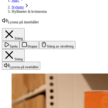
Start
Nyheter
Hyllmeter åt kvinnorna
Lyssna på innehållet
Stäng
Spela
Stoppa
Stäng av skrollning
Stäng
Lyssna på innehållet