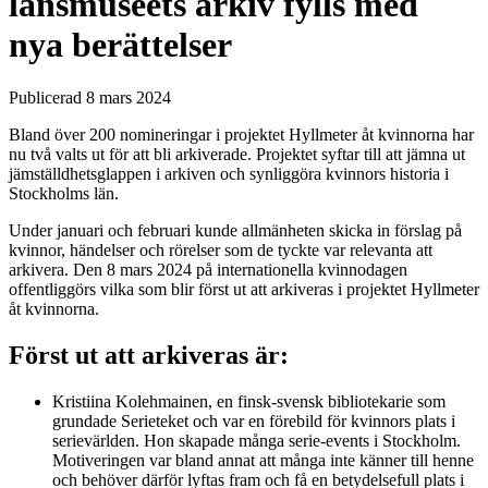
länsmuseets arkiv fylls med
nya berättelser
Publicerad 8 mars 2024
Bland över 200 nomineringar i projektet Hyllmeter åt kvinnorna har
nu två valts ut för att bli arkiverade. Projektet syftar till att jämna ut
jämställdhetsglappen i arkiven och synliggöra kvinnors historia i
Stockholms län.
Under januari och februari kunde allmänheten skicka in förslag på
kvinnor, händelser och rörelser som de tyckte var relevanta att
arkivera. Den 8 mars 2024 på internationella kvinnodagen
offentliggörs vilka som blir först ut att arkiveras i projektet Hyllmeter
åt kvinnorna.
Först ut att arkiveras är:
Kristiina Kolehmainen, en finsk-svensk bibliotekarie som
grundade Serieteket och var en förebild för kvinnors plats i
serievärlden. Hon skapade många serie-events i Stockholm.
Motiveringen var bland annat att många inte känner till henne
och behöver därför lyftas fram och få en betydelsefull plats i