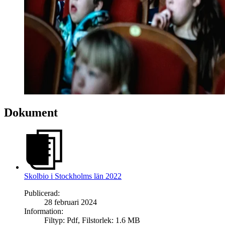
Dokument
Skolbio i Stockholms län 2022
Publicerad
:
28 februari 2024
Information
:
Filtyp
:
Pdf
,
Filstorlek
:
1.6 MB