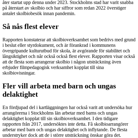
åter startat upp denna under 2023. Stockholms stad har varit snabba
på återstart av skolbio och har siffror som redan 2022 överstiger
antalet skolbiobesök innan pandemin.
Så nås flest elever
Rapporten konstaterar att skolbioverksamhet som bedrivs med grund
i beslut eller styrdokument, och är förankrad i kommunens
övergripande kulturutbud för skola, är avgörande för stabilitet och
långsiktighet och når också också flest elever. Rapporten visar också
att de flesta som arrangerar skolbio i någon utsträckning även
erbjuder filmpedagogisk verksamhet kopplat till sina
skolbiovisningar.
Fler vill arbeta med barn och ungas
delaktighet
En fördjupad del i kartläggningen har också varit att undersöka hur
arrangörerna i Stockholms län arbetar med barns och ungas
delaktighet kopplat till sin skolbioverksamhet. I den tidigare
rapporten från 2017, undersöktes inte detta. Få skolbioarrangörer
arbetar med barn och ungas delaktighet och inflytande. De flesta
understryker dock att de i större utsträckning önskar göra det.