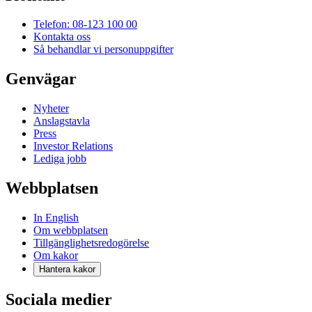
Telefon: 08-123 100 00
Kontakta oss
Så behandlar vi personuppgifter
Genvägar
Nyheter
Anslagstavla
Press
Investor Relations
Lediga jobb
Webbplatsen
In English
Om webbplatsen
Tillgänglighetsredogörelse
Om kakor
Hantera kakor
Sociala medier