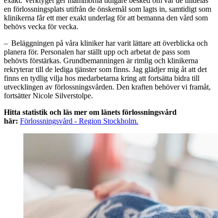
exakt. Verktyget ger mammorna tidigare besked om var de tilldelas
en förlossningsplats utifrån de önskemål som lagts in, samtidigt som
klinikerna får ett mer exakt underlag för att bemanna den vård som
behövs vecka för vecka.
– Beläggningen på våra kliniker har varit lättare att överblicka och
planera för. Personalen har ställt upp och arbetat de pass som
behövts förstärkas. Grundbemanningen är rimlig och klinikerna
rekryterar till de lediga tjänster som finns. Jag glädjer mig åt att det
finns en tydlig vilja hos medarbetarna kring att fortsätta bidra till
utvecklingen av förlossningsvården. Den kraften behöver vi framåt,
fortsätter Nicole Silverstolpe.
Hitta statistik och läs mer om länets förlossningsvård
här:
Förlossningsvård - Region Stockholm.