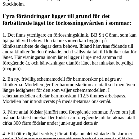
Stockholm.
Fyra förändringar ligger till grund för det
förbättrade läget för förlossningsvården i sommar:
1. Det finns ytterligare en förlossningsklinik, BB S:t Göran, som kan
hjälpa till vid behov. Den tätare samverkan bygger på
kliniksamarbete de dagar detta behövs. Ibland hänvisas födande till
andra kliniker än den önskade, och i sällsynta fall till kliniker utanför
länet. Hänvisningarna inom länet ligger i linje med samma tid
föregående år, och hänvisningar utanför länet har minskat betydligt
(maj-juli).
2. En ny, frivillig schemamodell för barnmorskor på några av
klinikerna. Modellen ger fler barnmorsketimmar totalt sett men även
längre ledigheter för den som väljer schemamodellen. I
schemamodellen arbetar barnmorskan i 12,5 timmes arbetspass.
Modellen har introducerats på medarbetarnas önskemål.
3. Färre antal födslar jämfört med föregående sommar. Även om juli
månad faktiskt innebar fler födslar än föregående juli beräknas totalt
cirka 300 färre födslar under juni-augusti detta år.
4. Ett bättre digitalt verktyg för att följa antalet väntade födslar mer