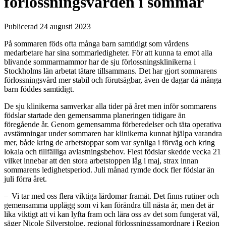
förlossningsvården i sommar
Publicerad 24 augusti 2023
På sommaren föds ofta många barn samtidigt som vårdens
medarbetare har sina sommarledigheter. För att kunna ta emot alla
blivande sommarmammor har de sju förlossningsklinikerna i
Stockholms län arbetat tätare tillsammans. Det har gjort sommarens
förlossningsvård mer stabil och förutsägbar, även de dagar då många
barn föddes samtidigt.
De sju klinikerna samverkar alla tider på året men inför sommarens
födslar startade den gemensamma planeringen tidigare än
föregående år. Genom gemensamma förberedelser och täta operativa
avstämningar under sommaren har klinikerna kunnat hjälpa varandra
mer, både kring de arbetstoppar som var synliga i förväg och kring
lokala och tillfälliga avlastningsbehov. Flest födslar skedde vecka 21
vilket innebar att den stora arbetstoppen låg i maj, strax innan
sommarens ledighetsperiod. Juli månad rymde dock fler födslar än
juli förra året.
– Vi tar med oss flera viktiga lärdomar framåt. Det finns rutiner och
gemensamma upplägg som vi kan förändra till nästa år, men det är
lika viktigt att vi kan lyfta fram och lära oss av det som fungerat väl,
säger Nicole Silverstolpe, regional förlossningssamordnare i Region