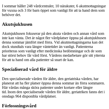
I sommar håller 248 vårdcentraler, 10 närakuter, 6 akutmottagningar
för vuxna och 3 för barn öppet som vanligt för att ta hand dem som
behöver det.
Akutsjukhusen
Akutsjukhusen fokuserar på den akuta vården och annan vård som
inte kan vänta. Det är något fler vårdplatser öppna på akutsjukhusen
denna sommar jämfört med förra. Vid akutmottagningarna kan det
dock stundtals vara längre väntetider än vanligt. Patienterna
prioriteras som vanligt efter medicinska bedömningar och de som
har störst behov får vård först. Vårdens medarbetare gör sitt yttersta
för att ta hand om alla patienter så snart de kan.
Specialiserad vård för äldre
Den specialiserade vården för äldre, den geriatriska vården, har
planerat att ha fler platser öppna denna sommar än förra sommaren.
Här vårdas många sköra patienter under kortare eller längre
tid. Inom den specialiserade vården för äldre, geriatriken fanns det i
onsdags 964 disponibla vårdplatser.
Förlossningsvård