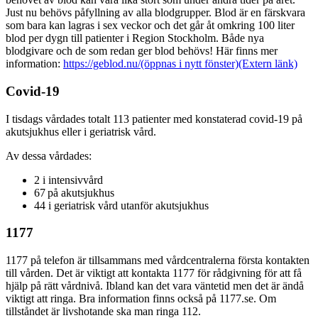
Just nu behövs påfyllning av alla blodgrupper. Blod är en färskvara
som bara kan lagras i sex veckor och det går åt omkring 100 liter
blod per dygn till patienter i Region Stockholm. Både nya
blodgivare och de som redan ger blod behövs! Här finns mer
information:
https://geblod.nu/
(öppnas i nytt fönster)
(Extern länk)
Covid-19
I tisdags vårdades totalt 113 patienter med konstaterad covid-19 på
akutsjukhus eller i geriatrisk vård.
Av dessa vårdades:
2 i intensivvård
67 på akutsjukhus
44 i geriatrisk vård utanför akutsjukhus
1177
1177 på telefon är tillsammans med vårdcentralerna första kontakten
till vården. Det är viktigt att kontakta 1177 för rådgivning för att få
hjälp på rätt vårdnivå. Ibland kan det vara väntetid men det är ändå
viktigt att ringa. Bra information finns också på 1177.se. Om
tillståndet är livshotande ska man ringa 112.