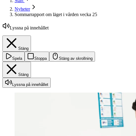
Start
Nyheter
Sommarrapport om läget i vården vecka 25
Lyssna på innehållet
Stäng
Spela
Stoppa
Stäng av skrollning
Stäng
Lyssna på innehållet