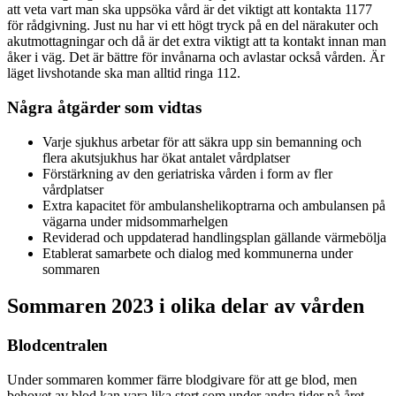
att veta vart man ska uppsöka vård är det viktigt att kontakta 1177
för rådgivning. Just nu har vi ett högt tryck på en del närakuter och
akutmottagningar och då är det extra viktigt att ta kontakt innan man
åker i väg. Det är bättre för invånarna och avlastar också vården. Är
läget livshotande ska man alltid ringa 112.
Några åtgärder som vidtas
Varje sjukhus arbetar för att säkra upp sin bemanning och
flera akutsjukhus har ökat antalet vårdplatser
Förstärkning av den geriatriska vården i form av fler
vårdplatser
Extra kapacitet för ambulanshelikoptrarna och ambulansen på
vägarna under midsommarhelgen
Reviderad och uppdaterad handlingsplan gällande värmebölja
Etablerat samarbete och dialog med kommunerna under
sommaren
Sommaren 2023 i olika delar av vården
Blodcentralen
Under sommaren kommer färre blodgivare för att ge blod, men
behovet av blod kan vara lika stort som under andra tider på året.