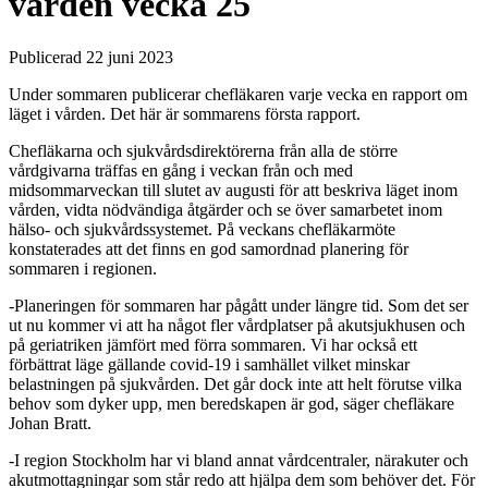
vården vecka 25
Publicerad 22 juni 2023
Under sommaren publicerar chefläkaren varje vecka en rapport om
läget i vården. Det här är sommarens första rapport.
Chefläkarna och sjukvårdsdirektörerna från alla de större
vårdgivarna träffas en gång i veckan från och med
midsommarveckan till slutet av augusti för att beskriva läget inom
vården, vidta nödvändiga åtgärder och se över samarbetet inom
hälso- och sjukvårdssystemet. På veckans chefläkarmöte
konstaterades att det finns en god samordnad planering för
sommaren i regionen.
-Planeringen för sommaren har pågått under längre tid. Som det ser
ut nu kommer vi att ha något fler vårdplatser på akutsjukhusen och
på geriatriken jämfört med förra sommaren. Vi har också ett
förbättrat läge gällande covid-19 i samhället vilket minskar
belastningen på sjukvården. Det går dock inte att helt förutse vilka
behov som dyker upp, men beredskapen är god, säger chefläkare
Johan Bratt.
-I region Stockholm har vi bland annat vårdcentraler, närakuter och
akutmottagningar som står redo att hjälpa dem som behöver det. För