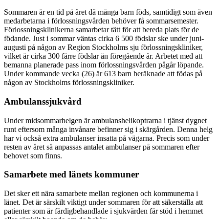
Sommaren är en tid på året då många barn föds, samtidigt som även
medarbetarna i förlossningsvården behöver få sommarsemester.
Förlossningsklinikerna samarbetar tätt för att bereda plats för de
födande. Just i sommar väntas cirka 6 500 födslar ske under juni-
augusti på någon av Region Stockholms sju förlossningskliniker,
vilket är cirka 300 färre födslar än föregående år. Arbetet med att
bemanna planerade pass inom förlossningsvården pågår löpande.
Under kommande vecka (26) är 613 barn beräknade att födas på
någon av Stockholms förlossningskliniker.
Ambulanssjukvård
Under midsommarhelgen är ambulanshelikoptrarna i tjänst dygnet
runt eftersom många invånare befinner sig i skärgården. Denna helg
har vi också extra ambulanser insatta på vägarna. Precis som under
resten av året så anpassas antalet ambulanser på sommaren efter
behovet som finns.
Samarbete med länets kommuner
Det sker ett nära samarbete mellan regionen och kommunerna i
länet. Det är särskilt viktigt under sommaren för att säkerställa att
patienter som är färdigbehandlade i sjukvården får stöd i hemmet