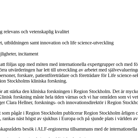
ög relevans och vetenskaplig kvalitet
llet, utbildningen samt innovation och life science-utveckling
öjligheter, incitament
tt följas upp med möten med internationella expertgrupper och med före
örra utvärderingen har lett till utveckling av arbetet med självevaluerin
personer, forskare, patientföreträdare och företrädare för Life science-
gion Stockholms kliniska forskning.
 för att stärka den kliniska forskningen i Region Stockholm. Det är mycket
al. Klinisk forskning måste hela tiden värnas och vi har områden som vi ve
säger Clara Hellner, forsknings- och innovationsdirektör i Region Stockh
 som pågår i Region Stockholm publicerar Region Stockholm årligen cir
s, rankas näst högst av sjukhus i Europa och på sjunde plats i världen
skapsrådets besök i ALF-regionerna tillsammans med de internationella 