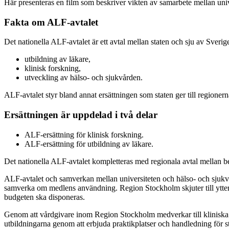
Här presenteras en film som beskriver vikten av samarbete mellan univ
Fakta om ALF-avtalet
Det nationella ALF-avtalet är ett avtal mellan staten och sju av Sverige
utbildning av läkare,
klinisk forskning,
utveckling av hälso- och sjukvården.
ALF-avtalet styr bland annat ersättningen som staten ger till regionerna
Ersättningen är uppdelad i två delar
ALF-ersättning för klinisk forskning.
ALF-ersättning för utbildning av läkare.
Det nationella ALF-avtalet kompletteras med regionala avtal mellan be
ALF-avtalet och samverkan mellan universiteten och hälso- och sjukvård
samverka om medlens användning. Region Stockholm skjuter till ytterli
budgeten ska disponeras.
Genom att vårdgivare inom Region Stockholm medverkar till kliniska st
utbildningarna genom att erbjuda praktikplatser och handledning för s