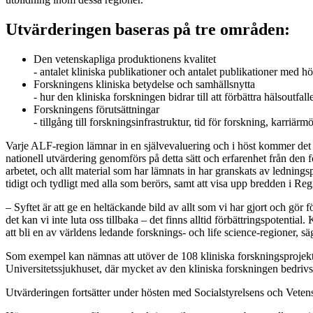
Utvärderingen baseras på tre områden:
Den vetenskapliga produktionens kvalitet
- antalet kliniska publikationer och antalet publikationer med h
Forskningens kliniska betydelse och samhällsnytta
- hur den kliniska forskningen bidrar till att förbättra hälsoutfa
Forskningens förutsättningar
- tillgång till forskningsinfrastruktur, tid för forskning, karriärm
Varje ALF-region lämnar in en självevaluering och i höst kommer det a
nationell utvärdering genomförs på detta sätt och erfarenhet från den f
arbetet, och allt material som har lämnats in har granskats av lednings
tidigt och tydligt med alla som berörs, samt att visa upp bredden i Re
– Syftet är att ge en heltäckande bild av allt som vi har gjort och gör
det kan vi inte luta oss tillbaka – det finns alltid förbättringspotenti
att bli en av världens ledande forsknings- och life science-regioner, 
Som exempel kan nämnas att utöver de 108 kliniska forskningsprojekt
Universitetssjukhuset, där mycket av den kliniska forskningen bedriv
Utvärderingen fortsätter under hösten med Socialstyrelsens och Veten