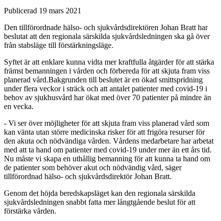
Publicerad 19 mars 2021
Den tillförordnade hälso- och sjukvårdsdirektören Johan Bratt har
beslutat att den regionala särskilda sjukvårdsledningen ska gå över
från stabsläge till förstärkningsläge.
Syftet är att enklare kunna vidta mer kraftfulla åtgärder för att stärka
främst bemanningen i vården och förbereda för att skjuta fram viss
planerad vård.Bakgrunden till beslutet är en ökad smittspridning
under flera veckor i sträck och att antalet patienter med covid-19 i
behov av sjukhusvård har ökat med över 70 patienter på mindre än
en vecka.
- Vi ser över möjligheter för att skjuta fram viss planerad vård som
kan vänta utan större medicinska risker för att frigöra resurser för
den akuta och nödvändiga vården. Vårdens medarbetare har arbetat
med att ta hand om patienter med covid-19 under mer än ett års tid.
Nu måste vi skapa en uthållig bemanning för att kunna ta hand om
de patienter som behöver akut och nödvändig vård, säger
tillförordnad hälso- och sjukvårdsdirektör Johan Bratt.
Genom det höjda beredskapsläget kan den regionala särskilda
sjukvårdsledningen snabbt fatta mer långtgående beslut för att
förstärka vården.