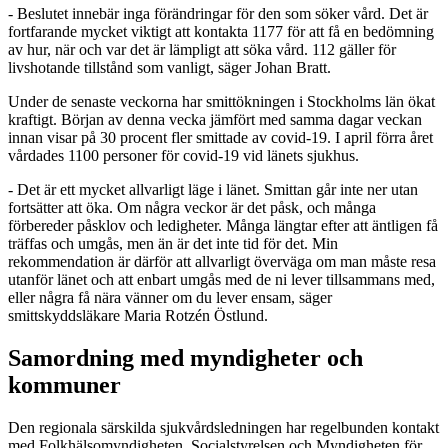
- Beslutet innebär inga förändringar för den som söker vård. Det är
fortfarande mycket viktigt att kontakta 1177 för att få en bedömning
av hur, när och var det är lämpligt att söka vård. 112 gäller för
livshotande tillstånd som vanligt, säger Johan Bratt.
Under de senaste veckorna har smittökningen i Stockholms län ökat
kraftigt. Början av denna vecka jämfört med samma dagar veckan
innan visar på 30 procent fler smittade av covid-19. I april förra året
vårdades 1100 personer för covid-19 vid länets sjukhus.
- Det är ett mycket allvarligt läge i länet. Smittan går inte ner utan
fortsätter att öka. Om några veckor är det påsk, och många
förbereder påsklov och ledigheter. Många längtar efter att äntligen få
träffas och umgås, men än är det inte tid för det. Min
rekommendation är därför att allvarligt överväga om man måste resa
utanför länet och att enbart umgås med de ni lever tillsammans med,
eller några få nära vänner om du lever ensam, säger
smittskyddsläkare Maria Rotzén Östlund.
Samordning med myndigheter och
kommuner
Den regionala särskilda sjukvårdsledningen har regelbunden kontakt
med Folkhälsomyndigheten, Socialstyrelsen och Myndigheten för