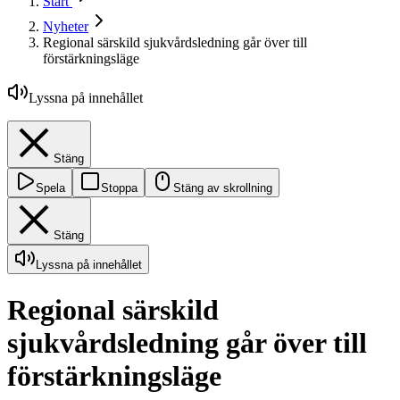
Start
Nyheter
Regional särskild sjukvårdsledning går över till
förstärkningsläge
Lyssna på innehållet
Stäng
Spela
Stoppa
Stäng av skrollning
Stäng
Lyssna på innehållet
Regional särskild
sjukvårdsledning går över till
förstärkningsläge