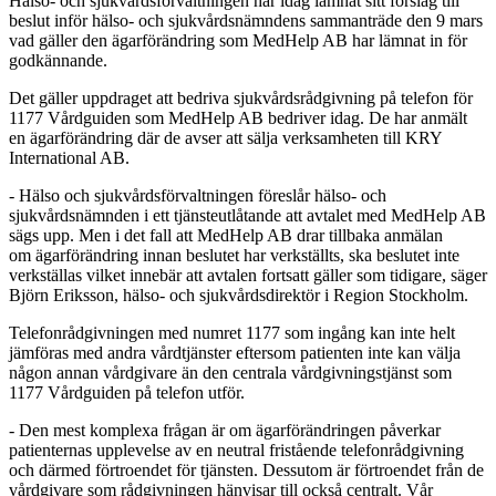
Hälso- och sjukvårdsförvaltningen har idag lämnat sitt förslag till
beslut inför hälso- och sjukvårdsnämndens sammanträde den 9 mars
vad gäller den ägarförändring som MedHelp AB har lämnat in för
godkännande.
Det gäller uppdraget att bedriva sjukvårdsrådgivning på telefon för
1177 Vårdguiden som MedHelp AB bedriver idag. De har anmält
en ägarförändring där de avser att sälja verksamheten till KRY
International AB.
- Hälso och sjukvårdsförvaltningen föreslår hälso- och
sjukvårdsnämnden i ett tjänsteutlåtande att avtalet med MedHelp AB
sägs upp. Men i det fall att MedHelp AB drar tillbaka anmälan
om ägarförändring innan beslutet har verkställts, ska beslutet inte
verkställas vilket innebär att avtalen fortsatt gäller som tidigare, säger
Björn Eriksson, hälso- och sjukvårdsdirektör i Region Stockholm.
Telefonrådgivningen med numret 1177 som ingång kan inte helt
jämföras med andra vårdtjänster eftersom patienten inte kan välja
någon annan vårdgivare än den centrala vårdgivningstjänst som
1177 Vårdguiden på telefon utför.
- Den mest komplexa frågan är om ägarförändringen påverkar
patienternas upplevelse av en neutral fristående telefonrådgivning
och därmed förtroendet för tjänsten. Dessutom är förtroendet från de
vårdgivare som rådgivningen hänvisar till också centralt. Vår