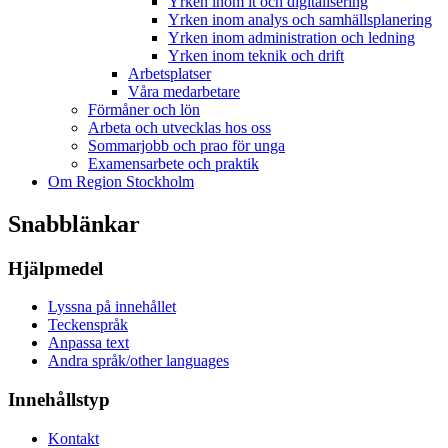
Yrken inom it och digitalisering
Yrken inom analys och samhällsplanering
Yrken inom administration och ledning
Yrken inom teknik och drift
Arbetsplatser
Våra medarbetare
Förmåner och lön
Arbeta och utvecklas hos oss
Sommarjobb och prao för unga
Examensarbete och praktik
Om Region Stockholm
Snabblänkar
Hjälpmedel
Lyssna på innehållet
Teckenspråk
Anpassa text
Andra språk/other languages
Innehållstyp
Kontakt