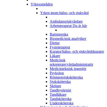
Yrkesområden
Yrken inom hälso- och sjukvård
Ambulanssjukvårdare
Arbetsterapeut
Du är här
Barnmorska
Biomedicinsk analytiker
Dietist
Fysioterapeut
Kurator/hälso- och sjukvårdskurator
Läkare
Medicinsk
sekreterare/vårdadministratör
Medicinteknisk ingenjör
Psykolog
Röntgensjuksköterska
Sjuksköterska
Skötare
Tandhygienist
Tandläkare
Tandsköterska
Undersköterska