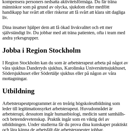
kompensera personers nedsatta aktivitetsförmåga. Du får träna
människor som på grund av olycka, sjukdom eller medfött
handikapp har svårt att eller riskerar att få svårt att klara sitt dagliga
liv.
Dina insatser hjälper dem att få ökad livskvalitet och ett mer
självständigt liv. Du jobbar med att träna patienten, ofta i team med
andra yrkesgrupper.
Jobba i Region Stockholm
I Region Stockholm kan du som är arbetsterapeut arbeta på något av
våra sjukhus Danderyds sjukhus, Karolinska Universitetssjukhuset,
Södersjukhuset eller Södertälje sjukhus eller på någon av våra
mottagningar.
Utbildning
Arbetsterapeutprogrammet är en treårig högskoleutbildning som
leder till legitimationsyrket arbetsterapeut. Huvudområdet är
arbetsterapi, dessutom ingår humanbiologi, medicin samt samhälls-
och beteendevetenskap. Praktik ingår som en viktig del av
utbildningen. Under studierna får du prova dina kunskaper praktiskt
och lära känna de arbetsfält där arbetsterapeuter jobbar.