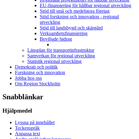
EU-finansiering för hållbar regional utveckling
Stöd till små och medelstora företag
Stöd forskning och innovation - regional
utveckling
Stöd till landsbygd och skärgård
Verksamhetsfinansiering
Beviljade bidrag
Länsplan för transportinfrastruktur
Samverkan för regional utveckling
Statistik regional utveckling
Demokrati och politik
Forskning och innovation
Jobba hos oss
Om Region Stockholm
Snabblänkar
Hjälpmedel
Lyssna på innehållet
Teckenspråk
Anpassa text