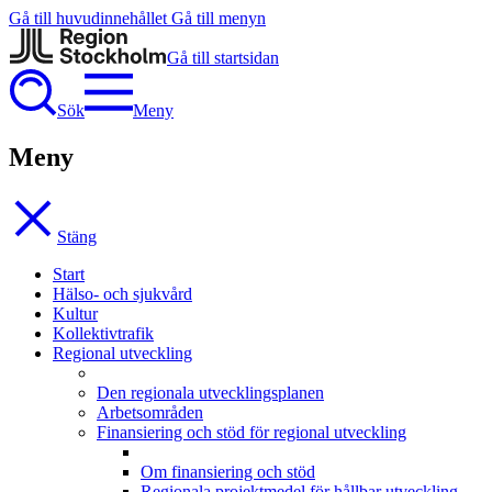
Gå till huvudinnehållet
Gå till menyn
Gå till startsidan
Sök
Meny
Meny
Stäng
Start
Hälso- och sjukvård
Kultur
Kollektivtrafik
Regional utveckling
Den regionala utvecklingsplanen
Arbetsområden
Finansiering och stöd för regional utveckling
Om finansiering och stöd
Regionala projektmedel för hållbar utveckling