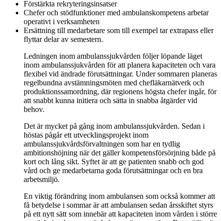
Förstärkta rekryteringsinsatser
Chefer och stödfunktioner med ambulanskompetens arbetar
operativt i verksamheten
Ersättning till medarbetare som till exempel tar extrapass eller
flyttar delar av semestern.
Ledningen inom ambulanssjukvården följer löpande läget
inom ambulanssjukvården för att planera kapaciteten och vara
flexibel vid ändrade förutsättningar. Under sommaren planeras
regelbundna avstämningsmöten med chefläkarnätverk och
produktionssamordning, där regionens högsta chefer ingår, för
att snabbt kunna initiera och sätta in snabba åtgärder vid
behov.
Det är mycket på gång inom ambulanssjukvården. Sedan i
höstas pågår ett utvecklingsprojekt inom
ambulanssjukvårdsförvaltningen som har en tydlig
ambitionshöjning när det gäller kompetensförsörjning både på
kort och lång sikt. Syftet är att ge patienten snabb och god
vård och ge medarbetarna goda förutsättningar och en bra
arbetsmiljö.
En viktig förändring inom ambulansen som också kommer att
få betydelse i sommar är att ambulansen sedan årsskiftet styrs
på ett nytt sätt som innebär att kapaciteten inom vården i större