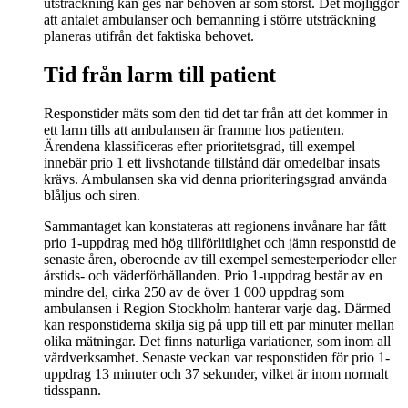
utsträckning kan ges när behoven är som störst. Det möjliggör
att antalet ambulanser och bemanning i större utsträckning
planeras utifrån det faktiska behovet.
Tid från larm till patient
Responstider mäts som den tid det tar från att det kommer in
ett larm tills att ambulansen är framme hos patienten.
Ärendena klassificeras efter prioritetsgrad, till exempel
innebär prio 1 ett livshotande tillstånd där omedelbar insats
krävs. Ambulansen ska vid denna prioriteringsgrad använda
blåljus och siren.
Sammantaget kan konstateras att regionens invånare har fått
prio 1-uppdrag med hög tillförlitlighet och jämn responstid de
senaste åren, oberoende av till exempel semesterperioder eller
årstids- och väderförhållanden. Prio 1-uppdrag består av en
mindre del, cirka 250 av de över 1 000 uppdrag som
ambulansen i Region Stockholm hanterar varje dag. Därmed
kan responstiderna skilja sig på upp till ett par minuter mellan
olika mätningar. Det finns naturliga variationer, som inom all
vårdverksamhet. Senaste veckan var responstiden för prio 1-
uppdrag 13 minuter och 37 sekunder, vilket är inom normalt
tidsspann.