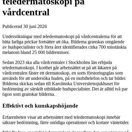
teledermatoskopi på
vårdcentral
Publicerad 30 juni 2026
Undersökningar med teledermatoskopi på vårdcentralerna för att
hitta farliga prickar fortsätter att öka. Bilderna granskas omgående
av hudspecialister och förra året identifierades cirka 700 misstänkta
melanom bland 25 000 bildremisser.
Sedan 2023 ska alla vårdcentraler i Stockholms län erbjuda
teledermatoskopi. I korthet går arbetssättet ut på att läkaren på
vårdcentralen fäster ett dermatoskop, en sorts förstoringsglas som
används för att undersöka huden, på en mobiltelefon och tar bilder.
Bilderna skickas sedan till Karolinska Universitetssjukhuset för
bedömning av särskilt utbildade hudspecialister. Det är alltid två par
ögon som granskar bilderna.
Effektivt och kunskapshöjande
Erfarenheten visar att arbetssättet med teledermatoskopi innebär
säkrare bedömning, färre onödiga operationer och kortare väntetider.