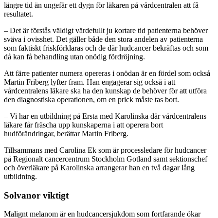
längre tid än ungefär ett dygn för läkaren på vårdcentralen att få
resultatet.
– Det är förstås väldigt värdefullt ju kortare tid patienterna behöver
sväva i ovisshet. Det gäller både den stora andelen av patienterna
som faktiskt friskförklaras och de där hudcancer bekräftas och som
då kan få behandling utan onödig fördröjning.
Att färre patienter numera opereras i onödan är en fördel som också
Martin Friberg lyfter fram. Han engagerar sig också i att
vårdcentralens läkare ska ha den kunskap de behöver för att utföra
den diagnostiska operationen, om en prick måste tas bort.
– Vi har en utbildning på Ersta med Karolinska där vårdcentralens
läkare får fräscha upp kunskaperna i att operera bort
hudförändringar, berättar Martin Friberg.
Tillsammans med Carolina Ek som är processledare för hudcancer
på Regionalt cancercentrum Stockholm Gotland samt sektionschef
och överläkare på Karolinska arrangerar han en två dagar lång
utbildning.
Solvanor viktigt
Malignt melanom är en hudcancersjukdom som fortfarande ökar