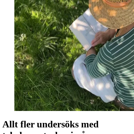
Allt fler undersöks med