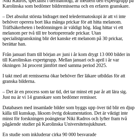
Niki Radros, specialist i dermatologi, är medlem den expertgrupp på
Karolinska som bedömer bildremisserna och en erfaren granskare.
– Det absolut största bidraget med teledermatoskopi är att vi inte
behöver operera bort lika många prickar för att hitta melanom.
Träffsäkerheten i bedömningen är väldigt hög. Idag hittar vi ett
melanom per två till tre bortopererade prickar. Utan
specialistgranskning blir det kanske ett melanom på 30 prickar,
berättar han.
Från januari fram till början av juni i år kom drygt 13 000 bilder in
till Karolinskas expertgrupp. Mellan januari och april i år var
ökningen 34 procent jämfört med samma period 2025.
I takt med att remisserna ökar behöver fler läkare utbildas för att
granska bilderna.
– Det är en process som tar tid, det tar minst ett par år att lära sig.
Just nu är vi 14 granskare som bedömer remisser.
Databasen med insamlade bilder som byggs upp över tid blir en djup
källa till kunskap, liksom övrig dokumentation. Det är viktigt inte
minst för forskningen poängterar Niki Radros och lyfter fram två
pågående studier på Karolinska Universitetssjukhuset.
En studie som inkluderar cirka 90 000 besvarade