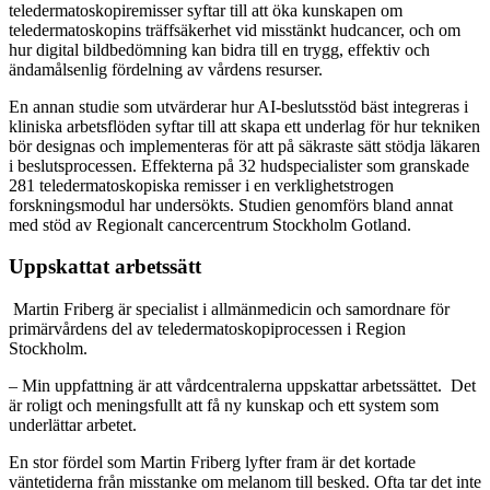
teledermatoskopiremisser syftar till att öka kunskapen om
teledermatoskopins träffsäkerhet vid misstänkt hudcancer, och om
hur digital bildbedömning kan bidra till en trygg, effektiv och
ändamålsenlig fördelning av vårdens resurser.
En annan studie som utvärderar hur AI-beslutsstöd bäst integreras i
kliniska arbetsflöden syftar till att skapa ett underlag för hur tekniken
bör designas och implementeras för att på säkraste sätt stödja läkaren
i beslutsprocessen. Effekterna på 32 hudspecialister som granskade
281 teledermatoskopiska remisser i en verklighetstrogen
forskningsmodul har undersökts. Studien genomförs bland annat
med stöd av Regionalt cancercentrum Stockholm Gotland.
Uppskattat arbetssätt
Martin Friberg är specialist i allmänmedicin och samordnare för
primärvårdens del av teledermatoskopiprocessen i Region
Stockholm.
– Min uppfattning är att vårdcentralerna uppskattar arbetssättet. Det
är roligt och meningsfullt att få ny kunskap och ett system som
underlättar arbetet.
En stor fördel som Martin Friberg lyfter fram är det kortade
väntetiderna från misstanke om melanom till besked. Ofta tar det inte