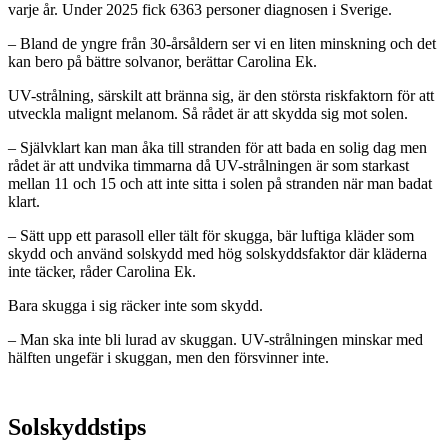
varje år. Under 2025 fick 6363 personer diagnosen i Sverige.
– Bland de yngre från 30-årsåldern ser vi en liten minskning och det
kan bero på bättre solvanor, berättar Carolina Ek.
UV-strålning, särskilt att bränna sig, är den största riskfaktorn för att
utveckla malignt melanom. Så rådet är att skydda sig mot solen.
– Självklart kan man åka till stranden för att bada en solig dag men
rådet är att undvika timmarna då UV-strålningen är som starkast
mellan 11 och 15 och att inte sitta i solen på stranden när man badat
klart.
– Sätt upp ett parasoll eller tält för skugga, bär luftiga kläder som
skydd och använd solskydd med hög solskyddsfaktor där kläderna
inte täcker, råder Carolina Ek.
Bara skugga i sig räcker inte som skydd.
– Man ska inte bli lurad av skuggan. UV-strålningen minskar med
hälften ungefär i skuggan, men den försvinner inte.
Solskyddstips