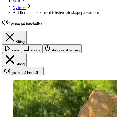
Start
Nyheter
Allt fler undersöks med teledermatoskopi på vårdcentral
Lyssna på innehållet
Stäng
Spela
Stoppa
Stäng av skrollning
Stäng
Lyssna på innehållet