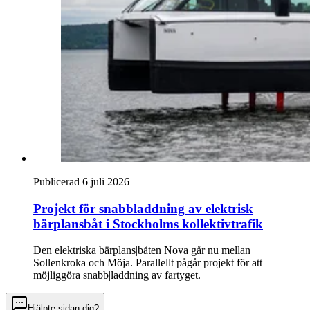
Publicerad 6 juli 2026
Projekt för snabb­laddning av elektrisk
bärplans­båt i Stockholms kollektivtrafik
Den elektriska bärplans|båten Nova går nu mellan
Sollenkroka och Möja. Parallellt pågår projekt för att
möjliggöra snabb|laddning av fartyget.
Hjälpte sidan dig?