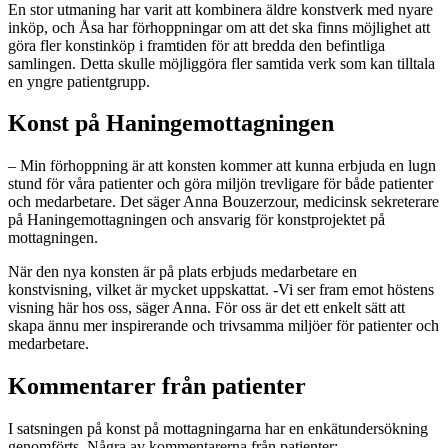
En stor utmaning har varit att kombinera äldre konstverk med nyare
inköp, och Åsa har förhoppningar om att det ska finns möjlighet att
göra fler konstinköp i framtiden för att bredda den befintliga
samlingen. Detta skulle möjliggöra fler samtida verk som kan tilltala
en yngre patientgrupp.
Konst på Haningemottagningen
– Min förhoppning är att konsten kommer att kunna erbjuda en lugn
stund för våra patienter och göra miljön trevligare för både patienter
och medarbetare. Det säger Anna Bouzerzour, medicinsk sekreterare
på Haningemottagningen och ansvarig för konstprojektet på
mottagningen.
När den nya konsten är på plats erbjuds medarbetare en
konstvisning, vilket är mycket uppskattat. -Vi ser fram emot höstens
visning här hos oss, säger Anna. För oss är det ett enkelt sätt att
skapa ännu mer inspirerande och trivsamma miljöer för patienter och
medarbetare.
Kommentarer från patienter
I satsningen på konst på mottagningarna har en enkätundersökning
genomförts. Några av kommentarerna från patienter: