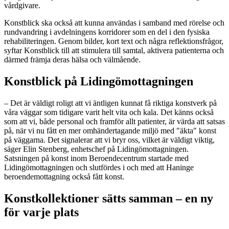
vårdgivare.
Konstblick ska också att kunna användas i samband med rörelse och
rundvandring i avdelningens korridorer som en del i den fysiska
rehabiliteringen. Genom bilder, kort text och några reflektionsfrågor,
syftar Konstblick till att stimulera till samtal, aktivera patienterna och
därmed främja deras hälsa och välmående.
Konstblick på Lidingömottagningen
– Det är väldigt roligt att vi äntligen kunnat få riktiga konstverk på
våra väggar som tidigare varit helt vita och kala. Det känns också
som att vi, både personal och framför allt patienter, är värda att satsas
på, när vi nu fått en mer omhändertagande miljö med "äkta" konst
på väggarna. Det signalerar att vi bryr oss, vilket är väldigt viktig,
säger Elin Stenberg, enhetschef på Lidingömottagningen.
Satsningen på konst inom Beroendecentrum startade med
Lidingömottagningen och slutfördes i och med att Haninge
beroendemottagning också fått konst.
Konstkollektioner sätts samman – en ny
för varje plats