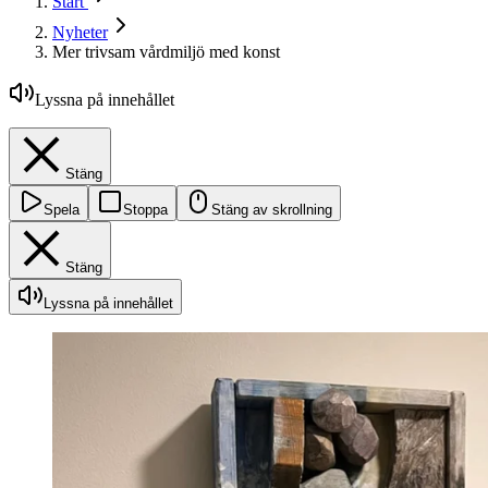
Start
Nyheter
Mer trivsam vårdmiljö med konst
Lyssna på innehållet
Stäng
Spela
Stoppa
Stäng av skrollning
Stäng
Lyssna på innehållet