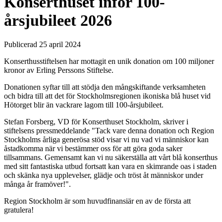
Konserthuset inför 100-
årsjubileet 2026
Publicerad 25 april 2024
Konserthusstiftelsen har mottagit en unik donation om 100 miljoner
kronor av Erling Perssons Stiftelse.
Donationen syftar till att stödja den mångskiftande verksamheten
och bidra till att det för Stockholmsregionen ikoniska blå huset vid
Hötorget blir än vackrare lagom till 100-årsjubileet.
Stefan Forsberg, VD för Konserthuset Stockholm, skriver i
stiftelsens pressmeddelande "Tack vare denna donation och Region
Stockholms årliga generösa stöd visar vi nu vad vi människor kan
åstadkomma när vi bestämmer oss för att göra goda saker
tillsammans. Gemensamt kan vi nu säkerställa att vårt blå konserthus
med sitt fantastiska utbud fortsatt kan vara en skimrande oas i staden
och skänka nya upplevelser, glädje och tröst åt människor under
många år framöver!".
Region Stockholm är som huvudfinansiär en av de första att
gratulera!